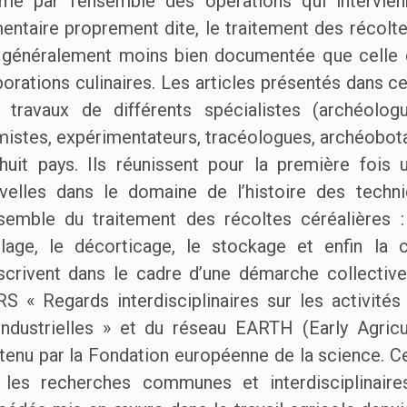
mé par l’ensemble des opérations qui intervien
mentaire proprement dite, le traitement des récolte
 généralement moins bien documentée que celle 
borations culinaires. Les articles présentés dans 
 travaux de différents spécialistes (archéolog
mistes, expérimentateurs, tracéologues, archéobotan
huit pays. Ils réunissent pour la première fois 
velles dans le domaine de l’histoire des techn
nsemble du traitement des récoltes céréalières :
blage, le décorticage, le stockage et enfin la
nscrivent dans le cadre d’une démarche collectiv
S « Regards interdisciplinaires sur les activités
industrielles » et du réseau EARTH (Early Agricu
tenu par la Fondation européenne de la science. Ce
 les recherches communes et interdisciplinaire