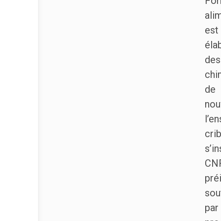
For
ali
est
éla
des
chi
de 
nou
l’e
cri
s’i
CNR
pré
sou
par