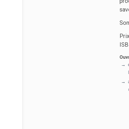
pro
savo
Som
Pri
ISB
Ouv