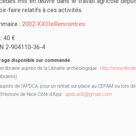
cédés mis en œuvre dans le travail agricole depuis
ir-faire relatifs à ces activités.
maire :
2002-XXIIIeRencontres
x: 40 €
N 2-904110-36-4
rage disponible sur commande
en librairie auprès de la Librairie archéologique :
http://www.libra
libraires)
auprès de l’APDCA, pour un retrait sur place au CEPAM ou lors de
d’Histoire de Nice Côte d’Azur :
apdca06@gmail.com