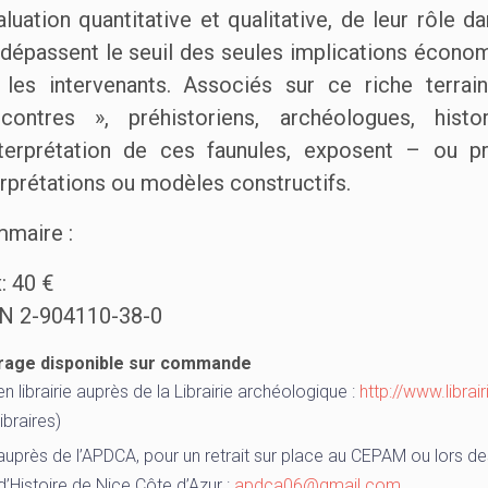
valuation quantitative et qualitative, de leur rôle 
 dépassent le seuil des seules implications économ
 les intervenants. Associés sur ce riche terr
contres », préhistoriens, archéologues, hist
nterprétation de ces faunules, exposent – ou p
erprétations ou modèles constructifs.
maire :
x: 40 €
N 2-904110-38-0
rage disponible sur commande
en librairie auprès de la Librairie archéologique :
http://www.libra
libraires)
auprès de l’APDCA, pour un retrait sur place au CEPAM ou lors de
d’Histoire de Nice Côte d’Azur :
apdca06@gmail.com