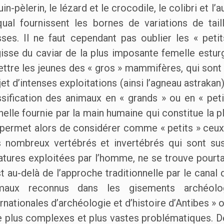
uin-pèlerin, le lézard et le crocodile, le colibri et 
qual fournissent les bornes de variations de tai
sses. Il ne faut cependant pas oublier les « peti
gisse du caviar de la plus imposante femelle estu
ttre les jeunes des « gros » mammifères, qui sont al
bjet d’intenses exploitations (ainsi l’agneau astrakan
ssification des animaux en « grands » ou en « peti
chelle fournie par la main humaine qui constitue la 
 permet alors de considérer comme « petits » ceux 
s nombreux vertébrés et invertébrés qui sont susc
atures exploitées par l’homme, ne se trouve pourta
st au-delà de l’approche traditionnelle par le canal
maux reconnus dans les gisements archéol
ernationales d’archéologie et d’histoire d’Antibes »
e plus complexes et plus vastes problématiques. D