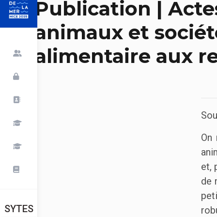
Publication | Acte
animaux et socié
alimentaire aux re
Sou
On 
ani
et,
de 
pet
SYTES
rob