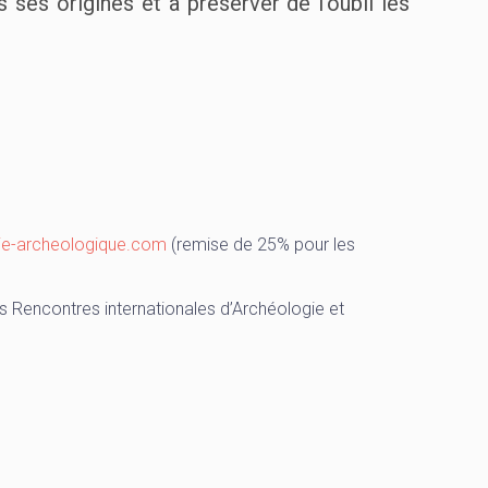
 ses origines et à préserver de l’oubli les
irie-archeologique.com
(remise de 25% pour les
s Rencontres internationales d’Archéologie et