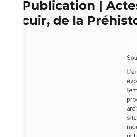
Publication | Acte
cuir, de la Préhist
Sou
L’e
évo
tem
pro
arc
sit
mod
uti