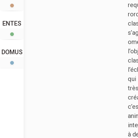
req
ror
cla
ENTES
s’a
ome
l’o
DOMUS
cla
l’é
qui
trè
cré
c’e
ani
int
à d