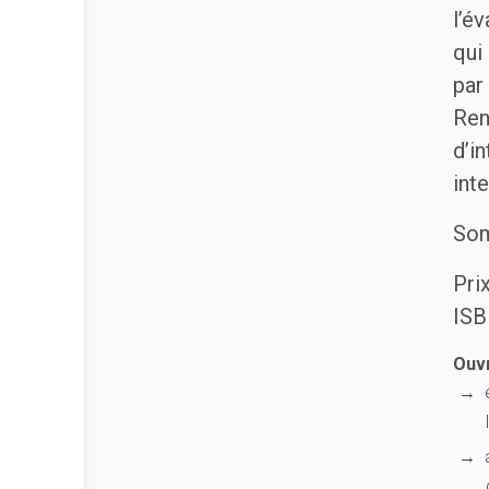
l’é
qui
par
Ren
d’i
int
Som
Pri
ISB
Ouv