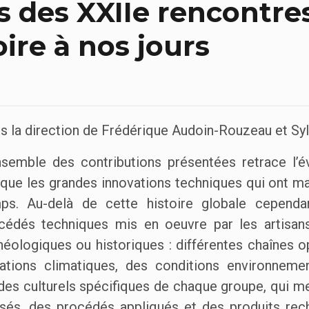
s des XXIIe rencontres
oire à nos jours
s la direction de Frédérique Audoin-Rouzeau et Syl
nsemble des contributions présentées retrace l’év
que les grandes innovations techniques qui ont mar
ps. Au-delà de cette histoire globale cependa
cédés techniques mis en oeuvre par les artisan
héologiques ou historiques : différentes chaînes op
uations climatiques, des conditions environneme
es culturels spécifiques de chaque groupe, qui met
lisés, des procédés appliqués et des produits rec