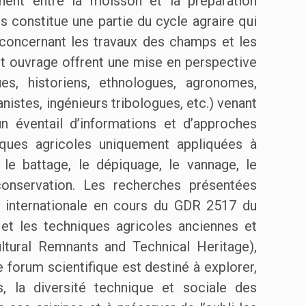
nent entre la moisson et la préparation
s constitue une partie du cycle agraire qui
concernant les travaux des champs et les
cet ouvrage offrent une mise en perspective
ues, historiens, ethnologues, agronomes,
istes, ingénieurs tribologues, etc.) venant
un éventail d’informations et d’approches
iques agricoles uniquement appliquées à
 le battage, le dépiquage, le vannage, le
 conservation. Les recherches présentées
e internationale en cours du GDR 2517 du
 et les techniques agricoles anciennes et
ltural Remnants and Technical Heritage),
 forum scientifique est destiné à explorer,
s, la diversité technique et sociale des