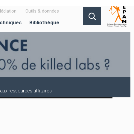
édiation
Outils & données
echniques
Bibliothèque
ux ressources utilitaires