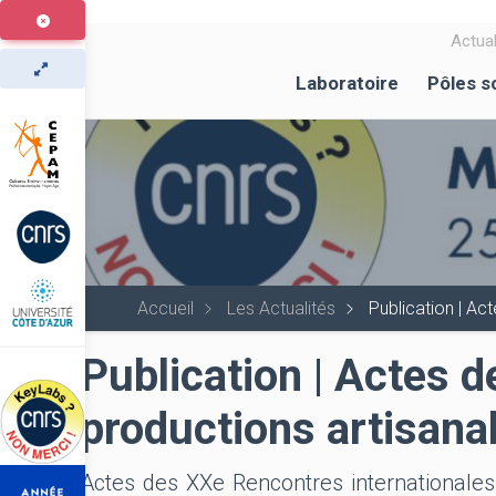
Aller
au
Actual
contenu
Laboratoire
Pôles s
principal
Accueil
Les Actualités
Publication | Ac
Publication | Actes d
productions artisana
Actes des XXe Rencontres internationales d'