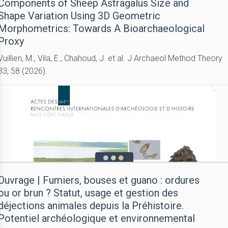
Components of Sheep Astragalus Size and
Shape Variation Using 3D Geometric
Morphometrics: Towards A Bioarchaeological
Proxy
Vuillien, M., Vila, E., Chahoud, J. et al. J Archaeol Method Theory
33, 58 (2026).
Ouvrage | Fumiers, bouses et guano : ordures
ou or brun ? Statut, usage et gestion des
déjections animales depuis la Préhistoire.
Potentiel archéologique et environnemental