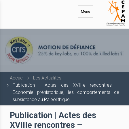
Aller
au
Menu
contenu
principal
Accueil
Les Actualités
Publication | Actes des XVIIIe rencontres –
Economie préhistorique, les comportements de
subsistance au Paléolithique
Publication | Actes des
XVIIIe rencontres –