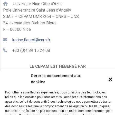
Université Nice Côte d'Azur
Pôle Universitaire Saint Jean d’Angély
SJA 3 – CEPAM UMR7264 – CNRS – UNS
24, avenue des Diables Bleus
F – 06300 Nice
karine.fleurot@cnrs.fr
+33 (0)4 89 15 24 08
LE CEPAM EST HÉBERGÉ PAR
Gérer le consentement aux
cookies
Pour offrir les meilleures expériences, nous utilisons des technologies
telles que les cookies pour stocker et/ou accéder aux informations des
appareils. Le fait de consentir à ces technologies nous permettra de traiter
des données telles que le comportement de navigation ou les ID uniques
© 2024 Copyright:
CEPAM UMR7264, CNRS, CNRS
sur ce site. Le fait de ne pas consentir ou de retirer son consentement peut