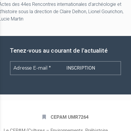
Actes des 44es Rencontres internationales d’archéologie et
d’histoire sous la direction de Claire Delhon, Lionel Gourichon,
Lucie Martin
Tenez-vous au courant de l'actualité
Adresse
E-
mail
*
CEPAM UMR7264
Le CEPAM (Cultures – Environnements. Préhistoire,