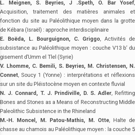
L. Meignen, S. Beyries, J .Speth, O. Bar Yosef
,
Acquisition, traitement des matières animales et
fonction du site au Paléolithique moyen dans la grotte
de Kébara (Israël) : approche interdisciplinaire
E. Boëda, L. Bourguignon, C. Griggo
, Activités d
subsistance au Paléolithique moyen : couche V13 b’ du
gisement d’Umm el Tlel (Syrie)
V. Lhomme, C. Bemili, S. Beyries, M. Christensen, N.
Connet
, Soucy 1 (Yonne) : interprétations et réflexions
sur un site du Pléistocène moyen en contexte fluvial
N. J. Connard, T. J. Prindiville, D. S. Adler
, Refitting
Bones and Stones as a Means of Reconstructing Middle
Paleolithic Subsistence in the Rhineland
M.-H. Moncel, M. Patou-Mathis, M. Otte
, Halte d
chasse au chamois au Paléolithique moyen : la couche 5