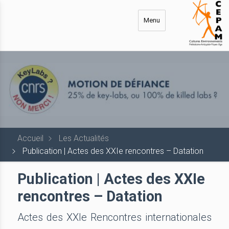
Aller
au
Menu
contenu
principal
Accueil
Les Actualités
Publication | Actes des XXIe rencontres – Datation
Publication | Actes des XXIe
rencontres – Datation
Actes des XXIe Rencontres internationales