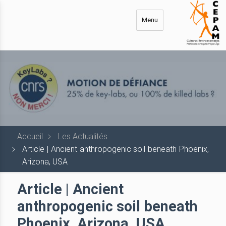
Aller
au
Menu
contenu
principal
Accueil
Les Actualités
Article | Ancient anthropogenic soil beneath Phoenix,
Arizona, USA
Article | Ancient
anthropogenic soil beneath
Phoenix, Arizona, USA