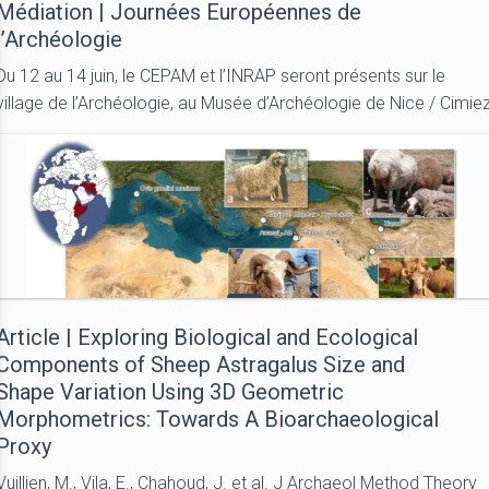
Médiation | Journées Européennes de
l’Archéologie
Du 12 au 14 juin, le CEPAM et l’INRAP seront présents sur le
village de l’Archéologie, au Musée d’Archéologie de Nice / Cimie
Article | Exploring Biological and Ecological
Components of Sheep Astragalus Size and
Shape Variation Using 3D Geometric
Morphometrics: Towards A Bioarchaeological
Proxy
Vuillien, M., Vila, E., Chahoud, J. et al. J Archaeol Method Theory