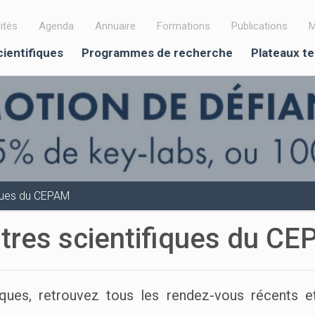
ités
Agenda
Annuaire
Formations
Publications
M
cientifiques
Programmes de recherche
Plateaux t
iques du CEPAM
ntres scientifiques du C
ues, retrouvez tous les rendez-vous récents et 