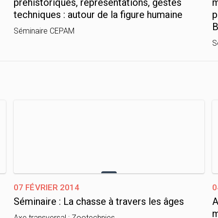
préhistoriques, représentations, gestes
m
techniques : autour de la figure humaine
p
B
Séminaire CEPAM
S
07 février 2014
0
Séminaire : La chasse à travers les âges
A
m
Axe transversal : Zootechnies