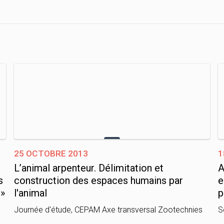
25 octobre 2013
1
L’animal arpenteur. Délimitation et
A
s
construction des espaces humains par
e
 »
l'animal
p
Journée d'étude, CEPAM Axe transversal Zootechnies
S