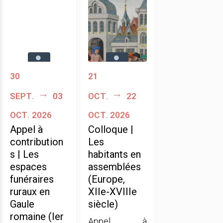
30
21
sept.
03
oct.
22
oct. 2026
oct. 2026
Appel à
Colloque |
contribution
Les
s | Les
habitants en
espaces
assemblées
funéraires
(Europe,
ruraux en
XIIe-XVIIIe
Gaule
siècle)
romaine (Ier
Appel à