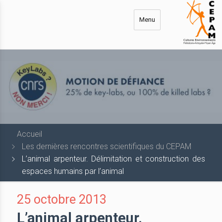
Aller
au
Menu
contenu
principal
Accueil
Les dernières rencontres scientifiques du CEPAM
L’animal arpenteur. Délimitation et construction des
espaces humains par l’animal
25 octobre 2013
L’animal arpenteur.