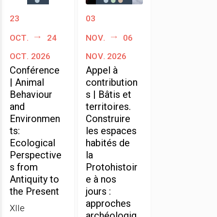
23
03
oct.
24
nov.
06
oct. 2026
nov. 2026
Conférence
Appel à
| Animal
contribution
Behaviour
s | Bâtis et
and
territoires.
Environmen
Construire
ts:
les espaces
Ecological
habités de
Perspective
la
s from
Protohistoir
Antiquity to
e à nos
the Present
jours :
approches
XIIe
archéologiq