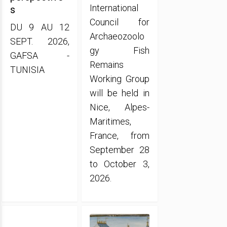
International
s
Council for
DU 9 AU 12
Archaeozoolo
SEPT. 2026,
gy Fish
GAFSA -
Remains
TUNISIA
Working Group
will be held in
Nice, Alpes-
Maritimes,
France, from
September 28
to October 3,
2026.