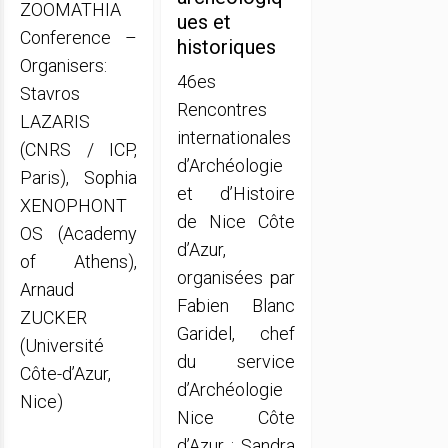
ZOOMATHIA
ues et
Conference –
historiques
Organisers:
46es
Stavros
Rencontres
LAZARIS
internationales
(CNRS / ICP,
d’Archéologie
Paris), Sophia
et d’Histoire
XENOPHONT
de Nice Côte
OS (Academy
d’Azur,
of Athens),
organisées par
Arnaud
Fabien Blanc
ZUCKER
Garidel, chef
(Université
du service
Côte-d’Azur,
d’Archéologie
Nice)
Nice Côte
d’Azur ; Sandra