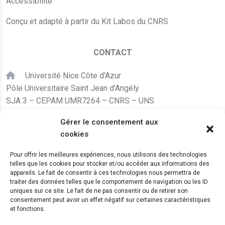
Accessibilité
Conçu et adapté à partir du Kit Labos du CNRS
CONTACT
Université Nice Côte d'Azur
Pôle Universitaire Saint Jean d’Angély
SJA 3 – CEPAM UMR7264 – CNRS – UNS
24, avenue des Diables Bleus
Gérer le consentement aux
F – 06300 Nice
cookies
karine.fleurot@cnrs.fr
Pour offrir les meilleures expériences, nous utilisons des technologies
telles que les cookies pour stocker et/ou accéder aux informations des
+33 (0)4 89 15 24 08
appareils. Le fait de consentir à ces technologies nous permettra de
traiter des données telles que le comportement de navigation ou les ID
uniques sur ce site. Le fait de ne pas consentir ou de retirer son
LE CEPAM EST HÉBERGÉ PAR
consentement peut avoir un effet négatif sur certaines caractéristiques
et fonctions.