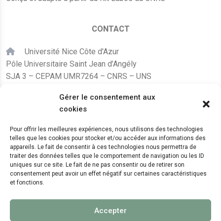
CONTACT
Université Nice Côte d'Azur
Pôle Universitaire Saint Jean d’Angély
SJA 3 – CEPAM UMR7264 – CNRS – UNS
24, avenue des Diables Bleus
Gérer le consentement aux
F – 06300 Nice
cookies
karine.fleurot@cnrs.fr
Pour offrir les meilleures expériences, nous utilisons des technologies
telles que les cookies pour stocker et/ou accéder aux informations des
+33 (0)4 89 15 24 08
appareils. Le fait de consentir à ces technologies nous permettra de
traiter des données telles que le comportement de navigation ou les ID
uniques sur ce site. Le fait de ne pas consentir ou de retirer son
LE CEPAM EST HÉBERGÉ PAR
consentement peut avoir un effet négatif sur certaines caractéristiques
et fonctions.
Accepter