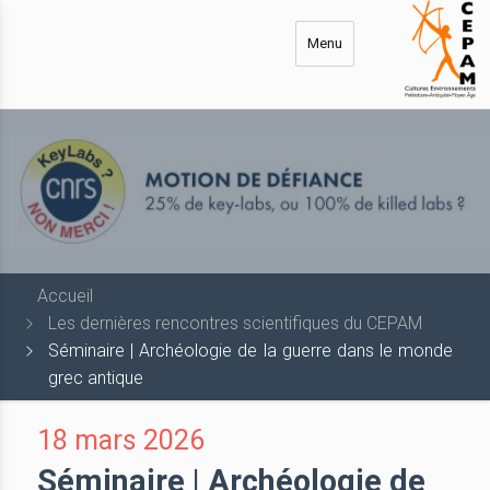
Aller
au
Menu
contenu
principal
Accueil
Les dernières rencontres scientifiques du CEPAM
Séminaire | Archéologie de la guerre dans le monde
grec antique
18 mars 2026
Séminaire | Archéologie de