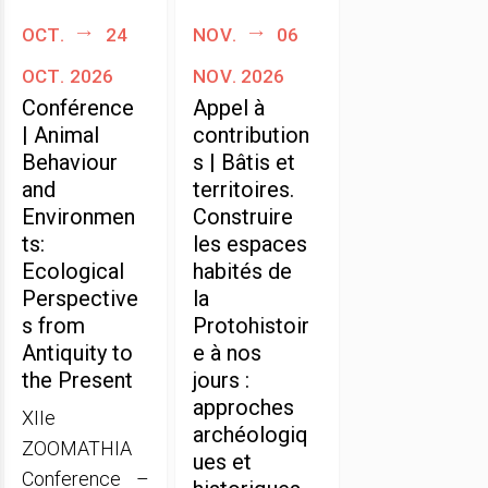
oct.
24
nov.
06
oct. 2026
nov. 2026
Conférence
Appel à
| Animal
contribution
Behaviour
s | Bâtis et
and
territoires.
Environmen
Construire
ts:
les espaces
Ecological
habités de
Perspective
la
s from
Protohistoir
Antiquity to
e à nos
the Present
jours :
approches
XIIe
archéologiq
ZOOMATHIA
ues et
Conference –