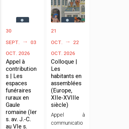
30
21
sept.
03
oct.
22
oct. 2026
oct. 2026
Appel à
Colloque |
contribution
Les
s | Les
habitants en
espaces
assemblées
funéraires
(Europe,
ruraux en
XIIe-XVIIIe
Gaule
siècle)
romaine (Ier
Appel à
s. av. J.-C.
communicatio
au VIe s.