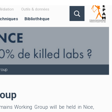
édiation
Outils & données
echniques
Bibliothèque
Group
roup
mains Working Group will be held in Nice,