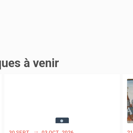
ques à venir
30 sept.
03 oct. 2026
21