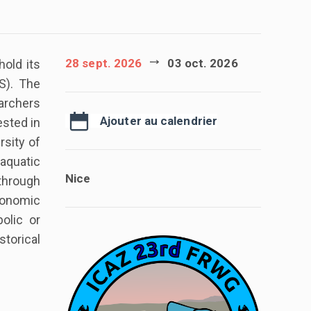
28 sept. 2026
03 oct. 2026
old its
S). The
archers
Ajouter au calendrier
ested in
rsity of
 aquatic
Nice
through
conomic
olic or
storical