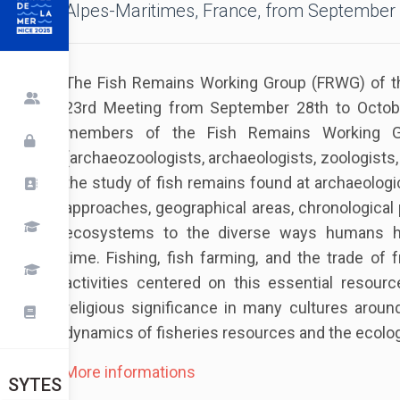
Alpes-Maritimes, France, from September 2
The Fish Remains Working Group (FRWG) of the 
23rd Meeting from September 28th to Octobe
members of the Fish Remains Working Gro
(archaeozoologists, archaeologists, zoologists, i
the study of fish remains found at archaeologi
approaches, geographical areas, chronological 
ecosystems to the diverse ways humans ha
time. Fishing, fish farming, and the trade o
activities centered on this essential resou
religious significance in many cultures around
dynamics of fisheries resources and the ecologi
More informations
SYTES