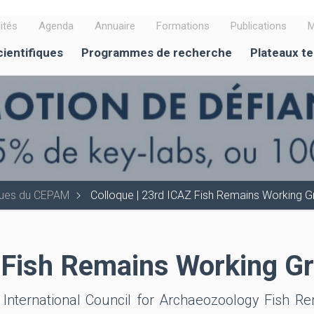
ités
Agenda
Annuaire
Formations
Publications
M
cientifiques
Programmes de recherche
Plateaux t
iques du CEPAM
Colloque | 23rd ICAZ Fish Remains Working 
Z Fish Remains Working G
 International Council for Archaeozoology Fish Re