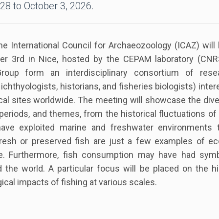
8 to October 3, 2026.
International Council for Archaeozoology (ICAZ) will h
r 3rd in Nice, hosted by the CEPAM laboratory (CNR
up form an interdisciplinary consortium of rese
chthyologists, historians, and fisheries biologists) inter
cal sites worldwide. The meeting will showcase the dive
periods, and themes, from the historical fluctuations of
ve exploited marine and freshwater environments 
f fresh or preserved fish are just a few examples of e
rce. Furthermore, fish consumption may have had symb
 the world. A particular focus will be placed on the hi
cal impacts of fishing at various scales.