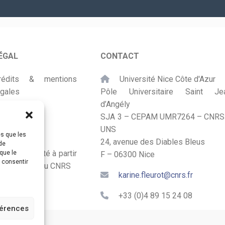
mail
*
ÉGAL
CONTACT
rédits & mentions
Université Nice Côte d'Azur
égales
Pôle Universitaire Saint Je
d’Angély
lan du site
SJA 3 – CEPAM UMR7264 – CNRS
UNS
ccessibilité
es que les
24, avenue des Diables Bleus
de
onçu et adapté à partir
que le
F – 06300 Nice
s consentir
u Kit Labos du CNRS
karine.fleurot@cnrs.fr
+33 (0)4 89 15 24 08
férences