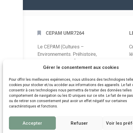
CEPAM UMR7264
L
Le CEPAM (Cultures –
C
Environnements. Préhistoire,
l
Antiquité, Moyen Âge) est une unité
P
Gérer le consentement aux cookies
mixte de recherche CNRS – UNS qui
développe des recherches autour de
A
Pour offrir les meilleures expériences, nous utilisons des technologies tell
la connaissance des sociétés du
cookies pour stocker et/ou accéder aux informations des appareils. Le fait 
C
consentir à ces technologies nous permettra de traiter des données telles 
passé, de leurs modes de
comportement de navigation ou les ID uniques sur ce site. Le fait de ne pa
d
fonctionnement, de leur évolution et
ou de retirer son consentement peut avoir un effet négatif sur certaines
de leur relation à l’environnement.
caractéristiques et fonctions.
Accepter
Refuser
Voir les pré