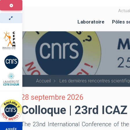
Aller
au
Actual
contenu
Laboratoire
Pôles s
principal
Accueil
Les dernières rencontres scientif
28 septembre 2026
Colloque | 23rd ICA
The 23nd International Conference of the