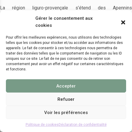
La région liguro-provençale s’étend des Apennins
septentrionaux à la moyenne vallée du Rhône et des Alpes du
Gérer le consentement aux
Sud à la Méditerranée. Dans cette zone, l’avènement puis le
cookies
développement des économies de subsistance basées sur
l’agriculture et l’élevage, à partir du début du VIe millénaire av. n.
Pour offrir les meilleures expériences, nous utilisons des technologies
telles que les cookies pour stocker et/ou accéder aux informations des
è., a conduit à la modification à la fois du couvert forestier
appareils. Le fait de consentir à ces technologies nous permettra de
préexistant et de la relation entre les sociétés et le milieu
traiter des données telles que le comportement de navigation ou les ID
qu’elles exploitent. Dans ce travail, nous précisons les
uniques sur ce site. Le fait de ne pas consentir ou de retirer son
consentement peut avoir un effet négatif sur certaines caractéristiques
modalités de ces évolutions par l’analyse anthracologique de
et fonctions.
six sites archéologiques bien documentés, occupés (de
manière générale) entre la fin du Mésolithique (Castelnovien) et
Accepter
le Néolithique final, c’est à dire de ca 6500 à 2000 av. n. è. : la
Font-aux-Pigeons (Châteauneuf-les-Martigues, 13), l’abri
Refuser
Pendimoun (Castellar, 06), « RD 560/RD 28 déviation de St-
Maximin » et « le Clos de Roques/Route de Barjols » (Saint-
Voir les préférences
Maximin-la-Sainte-Baume, 83), la Grotte de Pertus II (Méailles,
Politique de cookies
Déclaration de confidentialité
04), Ponteau (Martigues, 13) et le Limon-Raspail (Bédoin, 84).