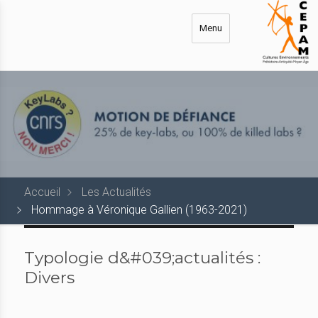
Aller
au
Menu
contenu
principal
Accueil
Les Actualités
Hommage à Véronique Gallien (1963-2021)
Typologie d&#039;actualités :
Divers