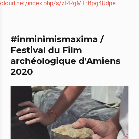
cloud.net/index.php/s/zRRgMTrBpg4Udpe
#inminimismaxima /
Festival du Film
archéologique d’Amiens
2020