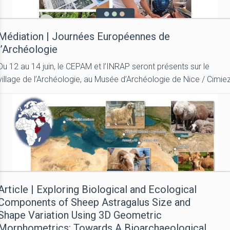
Médiation | Journées Européennes de
l’Archéologie
Du 12 au 14 juin, le CEPAM et l’INRAP seront présents sur le
village de l’Archéologie, au Musée d’Archéologie de Nice / Cimie
Article | Exploring Biological and Ecological
Components of Sheep Astragalus Size and
Shape Variation Using 3D Geometric
Morphometrics: Towards A Bioarchaeological