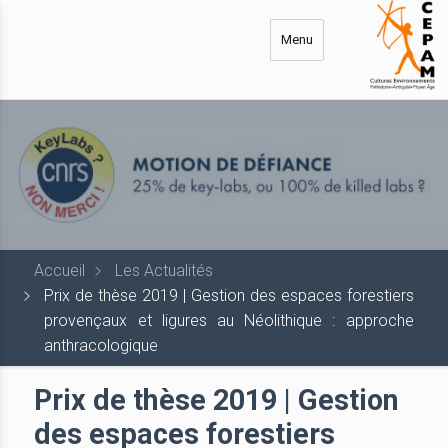
Aller
au
Menu
contenu
principal
Accueil
Les Actualités
Prix de thèse 2019 | Gestion des espaces forestiers
provençaux et ligures au Néolithique : approche
anthracologique
Prix de thèse 2019 | Gestion
des espaces forestiers