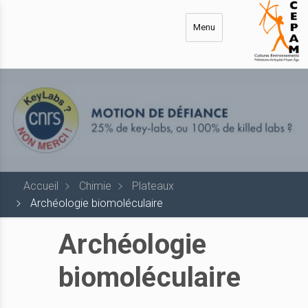
Aller
au
Menu
contenu
principal
Accueil
Chimie
Plateaux
Archéologie biomoléculaire
Archéologie
biomoléculaire