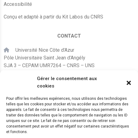
Accessibilité
Conçu et adapté à partir du Kit Labos du CNRS
CONTACT
Université Nice Côte d'Azur
Pôle Universitaire Saint Jean d’Angély
SJA 3 – CEPAM UMR7264 – CNRS – UNS
24, avenue des Diables Bleus
Gérer le consentement aux
F – 06300 Nice
cookies
karine.fleurot@cnrs.fr
Pour offrir les meilleures expériences, nous utilisons des technologies
telles que les cookies pour stocker et/ou accéder aux informations des
+33 (0)4 89 15 24 08
appareils. Le fait de consentir à ces technologies nous permettra de
traiter des données telles que le comportement de navigation ou les ID
uniques sur ce site. Le fait de ne pas consentir ou de retirer son
LE CEPAM EST HÉBERGÉ PAR
consentement peut avoir un effet négatif sur certaines caractéristiques
et fonctions.