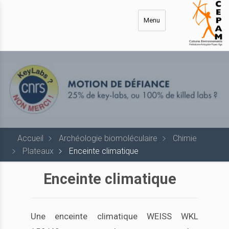
Aller
au
Menu
contenu
principal
Accueil
Archéologie biomoléculaire
Chimie
Plateaux
Enceinte climatique
Enceinte climatique
Une enceinte climatique WEISS WKL