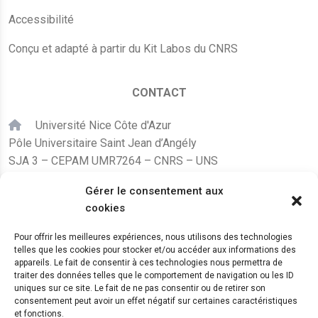
Accessibilité
Conçu et adapté à partir du Kit Labos du CNRS
CONTACT
Université Nice Côte d'Azur
Pôle Universitaire Saint Jean d’Angély
SJA 3 – CEPAM UMR7264 – CNRS – UNS
24, avenue des Diables Bleus
Gérer le consentement aux
F – 06300 Nice
cookies
karine.fleurot@cnrs.fr
Pour offrir les meilleures expériences, nous utilisons des technologies
telles que les cookies pour stocker et/ou accéder aux informations des
+33 (0)4 89 15 24 08
appareils. Le fait de consentir à ces technologies nous permettra de
traiter des données telles que le comportement de navigation ou les ID
uniques sur ce site. Le fait de ne pas consentir ou de retirer son
LE CEPAM EST HÉBERGÉ PAR
consentement peut avoir un effet négatif sur certaines caractéristiques
et fonctions.