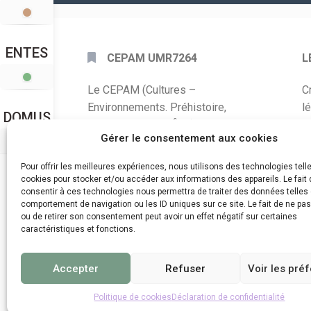
ENTES
CEPAM UMR7264
L
Le CEPAM (Cultures –
C
Environnements. Préhistoire,
l
DOMUS
Antiquité, Moyen Âge) est une unité
P
Gérer le consentement aux cookies
mixte de recherche CNRS – UNS qui
développe des recherches autour de
A
Pour offrir les meilleures expériences, nous utilisons des technologies tell
la connaissance des sociétés du
cookies pour stocker et/ou accéder aux informations des appareils. Le fait 
C
consentir à ces technologies nous permettra de traiter des données telles 
passé, de leurs modes de
comportement de navigation ou les ID uniques sur ce site. Le fait de ne pa
d
fonctionnement, de leur évolution et
ou de retirer son consentement peut avoir un effet négatif sur certaines
de leur relation à l’environnement.
caractéristiques et fonctions.
Accepter
Refuser
Voir les pré
Politique de cookies
Déclaration de confidentialité