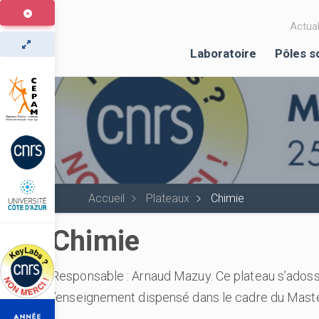
Aller
au
Actual
contenu
Laboratoire
Pôles s
principal
Accueil
Plateaux
Chimie
Chimie
Responsable : Arnaud Mazuy. Ce plateau s’ados
l’enseignement dispensé dans le cadre du Mast