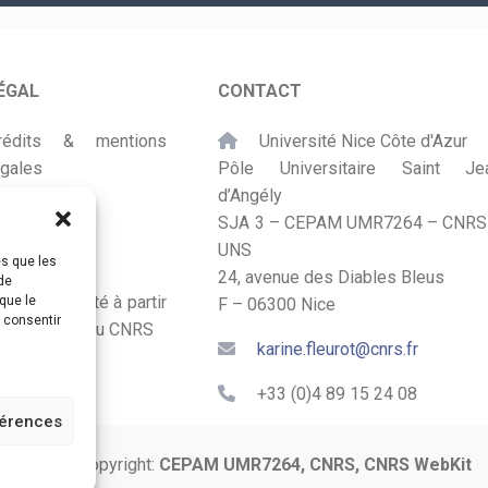
ÉGAL
CONTACT
rédits & mentions
Université Nice Côte d'Azur
égales
Pôle Universitaire Saint Je
d’Angély
lan du site
SJA 3 – CEPAM UMR7264 – CNRS
UNS
ccessibilité
es que les
24, avenue des Diables Bleus
de
onçu et adapté à partir
que le
F – 06300 Nice
s consentir
u Kit Labos du CNRS
karine.fleurot@cnrs.fr
+33 (0)4 89 15 24 08
férences
© 2024 Copyright:
CEPAM UMR7264, CNRS, CNRS WebKit