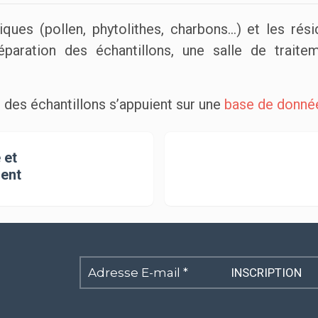
iques (pollen, phytolithes, charbons…) et les résid
paration des échantillons, une salle de traitem
n des échantillons s’appuient sur une
base de donné
 et
ent
Adresse
E-
mail
*