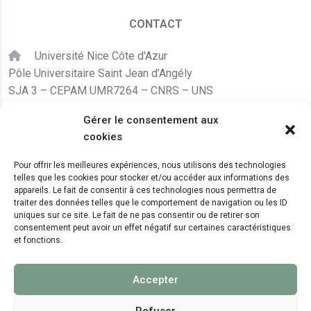
CONTACT
Université Nice Côte d'Azur
Pôle Universitaire Saint Jean d’Angély
SJA 3 – CEPAM UMR7264 – CNRS – UNS
24, avenue des Diables Bleus
Gérer le consentement aux
F – 06300 Nice
cookies
karine.fleurot@cnrs.fr
Pour offrir les meilleures expériences, nous utilisons des technologies
telles que les cookies pour stocker et/ou accéder aux informations des
+33 (0)4 89 15 24 08
appareils. Le fait de consentir à ces technologies nous permettra de
traiter des données telles que le comportement de navigation ou les ID
uniques sur ce site. Le fait de ne pas consentir ou de retirer son
LE CEPAM EST HÉBERGÉ PAR
consentement peut avoir un effet négatif sur certaines caractéristiques
et fonctions.
Accepter
Refuser