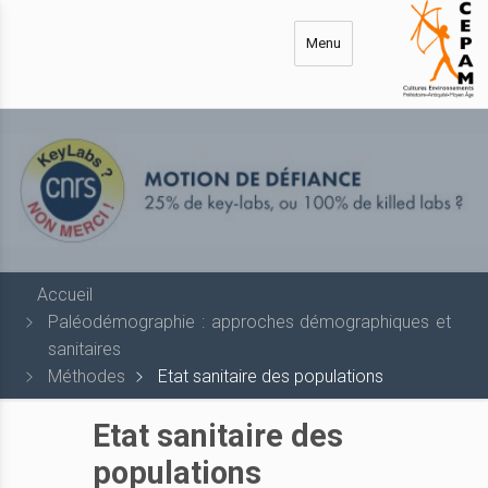
Aller
au
Menu
contenu
principal
Accueil
Paléodémographie : approches démographiques et
sanitaires
Méthodes
Etat sanitaire des populations
Etat sanitaire des
populations