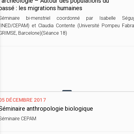
l'archéologie – Autour des populations du
passé : les migrations humaines
Séminaire bi-menstriel coordonné par Isabelle Ségu
(INED/CEPAM) et Claudia Contente (Université Pompeu Fabra
GRIMSE, Barcelone)(Séance 18)
05 décembre 2017
Séminaire anthropologie biologique
Séminaire CEPAM