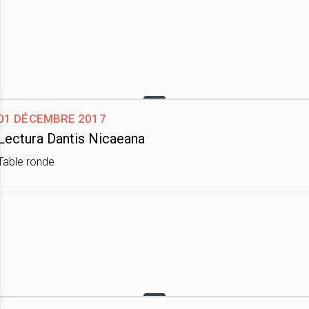
01 décembre 2017
Lectura Dantis Nicaeana
Table ronde