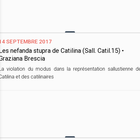
14 septembre 2017
Les nefanda stupra de Catilina (Sall. Catil.15) •
Graziana Brescia
La violation du modus dans la représentation sallustienne d
Catilina et des catilinaires