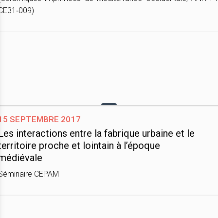
CE31‐009)
15 septembre 2017
Les interactions entre la fabrique urbaine et le
territoire proche et lointain à l’époque
médiévale
Séminaire CEPAM