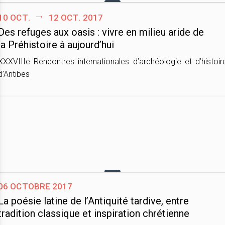
10 oct.
12 oct. 2017
Des refuges aux oasis : vivre en milieu aride de
la Préhistoire à aujourd’hui
XXXVIIIe Rencontres internationales d’archéologie et d’histoir
d’Antibes
06 octobre 2017
La poésie latine de l’Antiquité tardive, entre
tradition classique et inspiration chrétienne