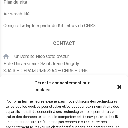
Plan du site
Accessibilité
Conçu et adapté à partir du Kit Labos du CNRS
CONTACT
Université Nice Côte d'Azur
Pôle Universitaire Saint Jean d’Angély
SJA 3 – CEPAM UMR7264 – CNRS – UNS
24, avenue des Diables Bleus
Gérer le consentement aux
F – 06300 Nice
cookies
karine.fleurot@cnrs.fr
Pour offrir les meilleures expériences, nous utilisons des technologies
telles que les cookies pour stocker et/ou accéder aux informations des
+33 (0)4 89 15 24 08
appareils. Le fait de consentir à ces technologies nous permettra de
traiter des données telles que le comportement de navigation ou les ID
uniques sur ce site. Le fait de ne pas consentir ou de retirer son
LE CEPAM EST HÉBERGÉ PAR
consentement peut avoir un effet négatif sur certaines caractéristiques