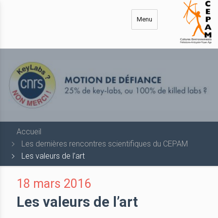
Aller
au
Menu
contenu
principal
Accueil
Les dernières rencontres scientifiques du CEPAM
Les valeurs de l’art
18 mars 2016
Les valeurs de l’art