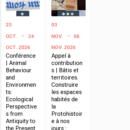
23
03
oct.
24
nov.
06
oct. 2026
nov. 2026
Conférence
Appel à
| Animal
contribution
Behaviour
s | Bâtis et
and
territoires.
Environmen
Construire
ts:
les espaces
Ecological
habités de
Perspective
la
s from
Protohistoir
Antiquity to
e à nos
the Present
jours :