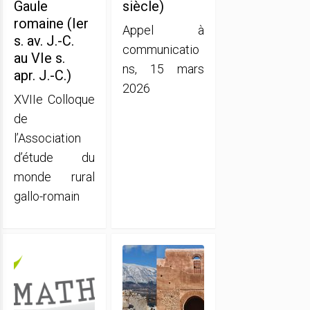
Gaule
siècle)
romaine (Ier
Appel à
s. av. J.-C.
communicatio
au VIe s.
ns, 15 mars
apr. J.-C.)
2026
XVIIe Colloque
de
l’Association
d’étude du
monde rural
gallo-romain