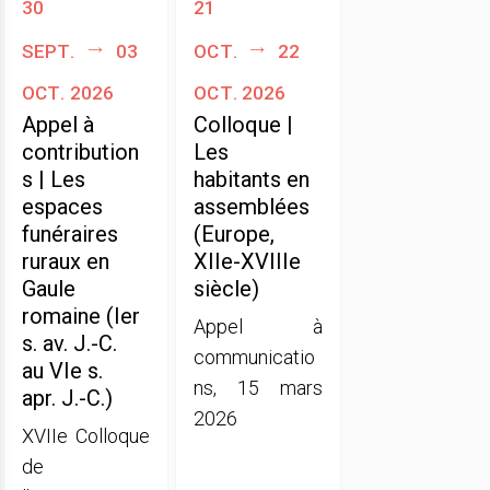
30
21
sept.
03
oct.
22
oct. 2026
oct. 2026
Appel à
Colloque |
contribution
Les
s | Les
habitants en
espaces
assemblées
funéraires
(Europe,
ruraux en
XIIe-XVIIIe
Gaule
siècle)
romaine (Ier
Appel à
s. av. J.-C.
communicatio
au VIe s.
ns, 15 mars
apr. J.-C.)
2026
XVIIe Colloque
de