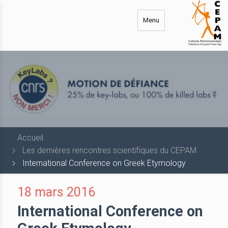
Aller
au
Menu
contenu
principal
Accueil
Les dernières rencontres scientifiques du CEPAM
International Conference on Greek Etymology
18 mars 2016
International Conference on