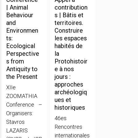
| Animal
contribution
Behaviour
s | Bâtis et
and
territoires.
Environmen
Construire
ts:
les espaces
Ecological
habités de
Perspective
la
s from
Protohistoir
Antiquity to
e à nos
the Present
jours :
approches
XIIe
archéologiq
ZOOMATHIA
ues et
Conference –
historiques
Organisers:
46es
Stavros
Rencontres
LAZARIS
internationales