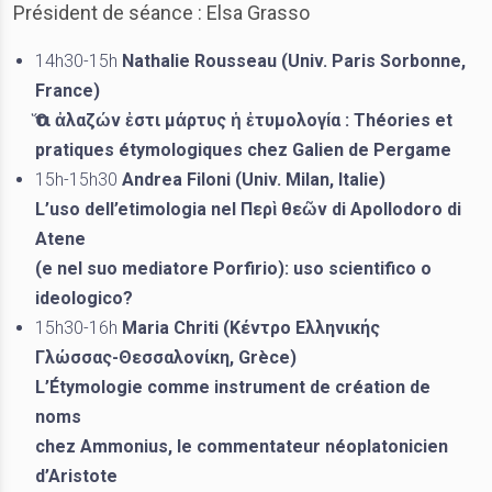
Président de séance : Elsa Grasso
14h30-15h
Nathalie Rousseau (Univ. Paris Sorbonne,
France)
Ὅτι ἀλαζών ἐστι μάρτυς ἡ ἐτυμολογία : Théories et
pratiques étymologiques chez Galien de Pergame
15h-15h30
Andrea Filoni (Univ. Milan, Italie)
L’uso dell’etimologia nel Περὶ θεῶν di Apollodoro di
Atene
(e nel suo mediatore Porfirio): uso scientifico o
ideologico?
15h30-16h
Maria Chriti (Κέντρο Ελληνικής
Γλώσσας-Θεσσαλονίκη, Grèce)
L’Étymologie comme instrument de création de
noms
chez Ammonius, le commentateur néoplatonicien
d’Aristote