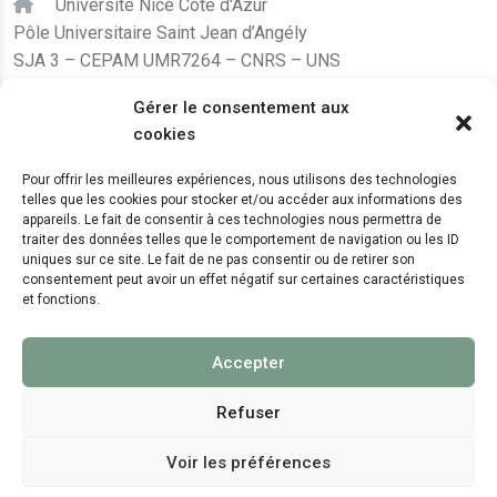
Université Nice Côte d'Azur
Pôle Universitaire Saint Jean d’Angély
SJA 3 – CEPAM UMR7264 – CNRS – UNS
24, avenue des Diables Bleus
Gérer le consentement aux
F – 06300 Nice
cookies
karine.fleurot@cnrs.fr
Pour offrir les meilleures expériences, nous utilisons des technologies
telles que les cookies pour stocker et/ou accéder aux informations des
+33 (0)4 89 15 24 08
appareils. Le fait de consentir à ces technologies nous permettra de
traiter des données telles que le comportement de navigation ou les ID
uniques sur ce site. Le fait de ne pas consentir ou de retirer son
LE CEPAM EST HÉBERGÉ PAR
consentement peut avoir un effet négatif sur certaines caractéristiques
et fonctions.
Accepter
Refuser
Voir les préférences
© 2024 Copyright:
CEPAM UMR7264, CNRS, CNRS
WebKit