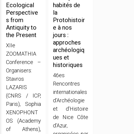
Ecological
habités de
Perspective
la
s from
Protohistoir
Antiquity to
e à nos
the Present
jours :
approches
XIIe
archéologiq
ZOOMATHIA
ues et
Conference –
historiques
Organisers:
46es
Stavros
Rencontres
LAZARIS
internationales
(CNRS / ICP,
d’Archéologie
Paris), Sophia
et d’Histoire
XENOPHONT
de Nice Côte
OS (Academy
d’Azur,
of Athens),
organisées par