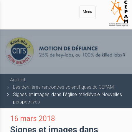
Aller
au
Menu
contenu
principal
Accueil
Les dernières rencontres scientifiques du CEPAM
Signes et images dans l’église médiévale Nouvelles
perspectives
16 mars 2018
Signes et images dans