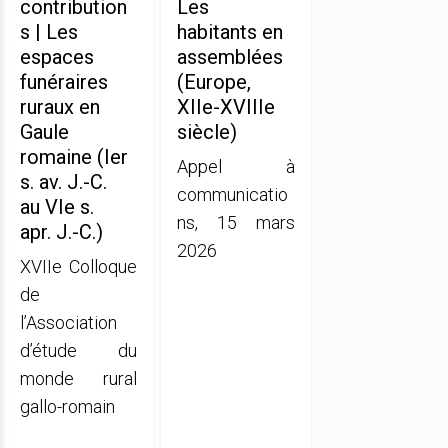
contribution
Les
s | Les
habitants en
espaces
assemblées
funéraires
(Europe,
ruraux en
XIIe-XVIIIe
Gaule
siècle)
romaine (Ier
Appel à
s. av. J.-C.
communicatio
au VIe s.
ns, 15 mars
apr. J.-C.)
2026
XVIIe Colloque
de
l’Association
d’étude du
monde rural
gallo-romain