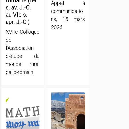
romaine (Ier
Appel à
s. av. J.-C.
communicatio
au VIe s.
ns, 15 mars
apr. J.-C.)
2026
XVIIe Colloque
de
l’Association
d’étude du
monde rural
gallo-romain