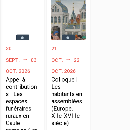
30
21
sept.
03
oct.
22
oct. 2026
oct. 2026
Appel à
Colloque |
contribution
Les
s | Les
habitants en
espaces
assemblées
funéraires
(Europe,
ruraux en
XIIe-XVIIIe
Gaule
siècle)