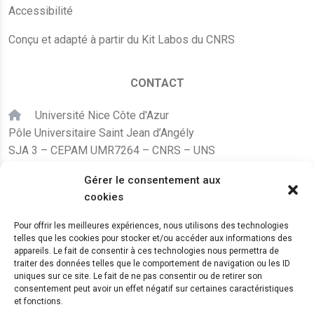
Accessibilité
Conçu et adapté à partir du Kit Labos du CNRS
CONTACT
Université Nice Côte d'Azur
Pôle Universitaire Saint Jean d’Angély
SJA 3 – CEPAM UMR7264 – CNRS – UNS
24, avenue des Diables Bleus
Gérer le consentement aux
F – 06300 Nice
cookies
karine.fleurot@cnrs.fr
Pour offrir les meilleures expériences, nous utilisons des technologies
telles que les cookies pour stocker et/ou accéder aux informations des
+33 (0)4 89 15 24 08
appareils. Le fait de consentir à ces technologies nous permettra de
traiter des données telles que le comportement de navigation ou les ID
uniques sur ce site. Le fait de ne pas consentir ou de retirer son
LE CEPAM EST HÉBERGÉ PAR
consentement peut avoir un effet négatif sur certaines caractéristiques
et fonctions.