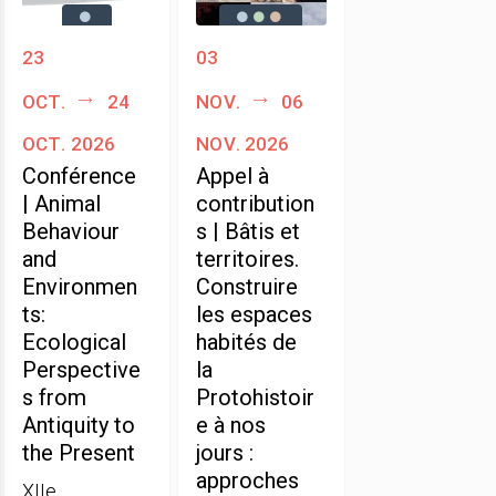
23
03
oct.
24
nov.
06
oct. 2026
nov. 2026
Conférence
Appel à
| Animal
contribution
Behaviour
s | Bâtis et
and
territoires.
Environmen
Construire
ts:
les espaces
Ecological
habités de
Perspective
la
s from
Protohistoir
Antiquity to
e à nos
the Present
jours :
approches
XIIe