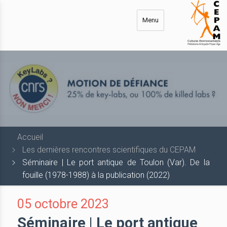
Aller
au
Menu
contenu
principal
Accueil
Les dernières rencontres scientifiques du CEPAM
Séminaire | Le port antique de Toulon (Var). De la
fouille (1978-1988) à la publication (2022)
05 octobre 2023
Séminaire | Le port antique