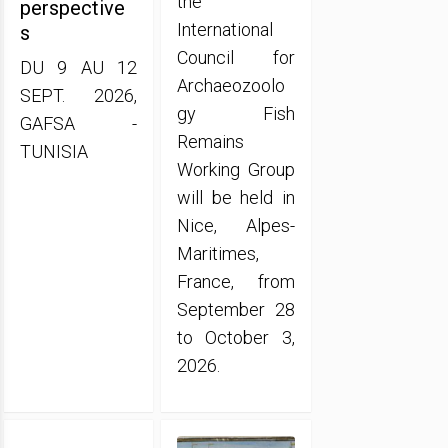
the
perspective
International
s
Council for
DU 9 AU 12
Archaeozoolo
SEPT. 2026,
gy Fish
GAFSA -
Remains
TUNISIA
Working Group
will be held in
Nice, Alpes-
Maritimes,
France, from
September 28
to October 3,
2026.