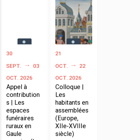
30
21
sept.
03
oct.
22
oct. 2026
oct. 2026
Appel à
Colloque |
contribution
Les
s | Les
habitants en
espaces
assemblées
funéraires
(Europe,
ruraux en
XIIe-XVIIIe
Gaule
siècle)