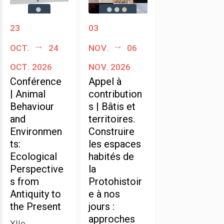
23
03
oct.
24
nov.
06
oct. 2026
nov. 2026
Conférence
Appel à
| Animal
contribution
Behaviour
s | Bâtis et
and
territoires.
Environmen
Construire
ts:
les espaces
Ecological
habités de
Perspective
la
s from
Protohistoir
Antiquity to
e à nos
the Present
jours :
approches
XIIe