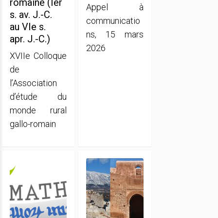
romaine (Ier
Appel à
s. av. J.-C.
communicatio
au VIe s.
ns, 15 mars
apr. J.-C.)
2026
XVIIe Colloque
de
l’Association
d’étude du
monde rural
gallo-romain