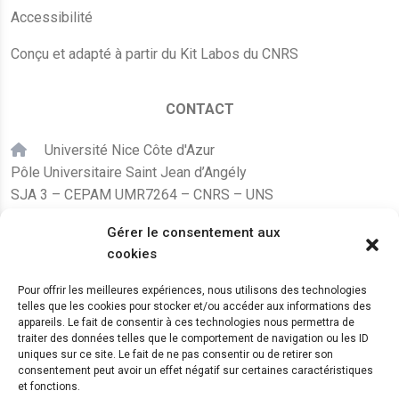
Accessibilité
Conçu et adapté à partir du Kit Labos du CNRS
CONTACT
Université Nice Côte d'Azur
Pôle Universitaire Saint Jean d’Angély
SJA 3 – CEPAM UMR7264 – CNRS – UNS
24, avenue des Diables Bleus
Gérer le consentement aux
F – 06300 Nice
cookies
karine.fleurot@cnrs.fr
Pour offrir les meilleures expériences, nous utilisons des technologies
telles que les cookies pour stocker et/ou accéder aux informations des
+33 (0)4 89 15 24 08
appareils. Le fait de consentir à ces technologies nous permettra de
traiter des données telles que le comportement de navigation ou les ID
uniques sur ce site. Le fait de ne pas consentir ou de retirer son
LE CEPAM EST HÉBERGÉ PAR
consentement peut avoir un effet négatif sur certaines caractéristiques
et fonctions.