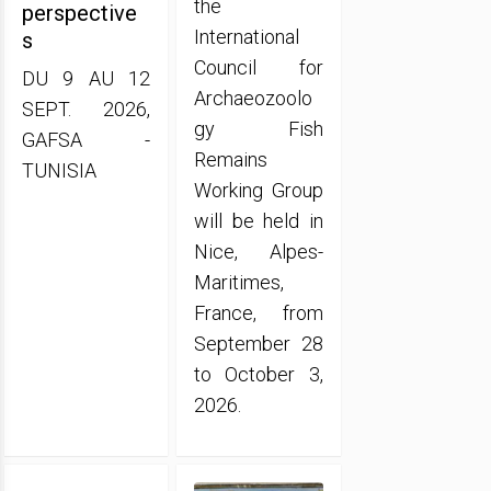
the
perspective
International
s
Council for
DU 9 AU 12
Archaeozoolo
SEPT. 2026,
gy Fish
GAFSA -
Remains
TUNISIA
Working Group
will be held in
Nice, Alpes-
Maritimes,
France, from
September 28
to October 3,
2026.