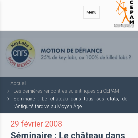
Aller
au
Menu
contenu
principal
Accueil
Les dernières rencontres scientifiques du CEPAM
Séminaire : Le château dans tous ses états, de
l’Antiquité tardive au Moyen Âge.
29 février 2008
Séminaire : Le château dans