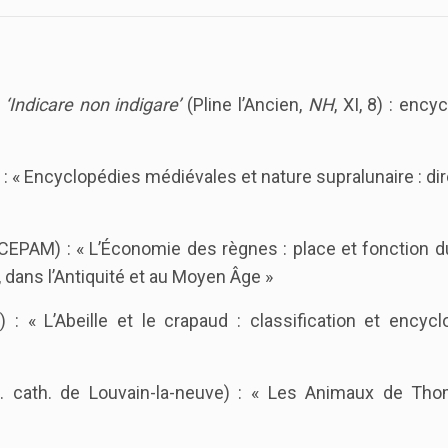
«
‘Indicare non indigare’
(Pline l’Ancien,
NH
, XI, 8) : ency
 : « Encyclopédies médiévales et nature supralunaire : dire
CEPAM) : « L’Économie des règnes : place et fonction d
 dans l’Antiquité et au Moyen Âge »
) : « L’Abeille et le crapaud : classification et encyc
U. cath. de Louvain-la-neuve) : « Les Animaux de Th