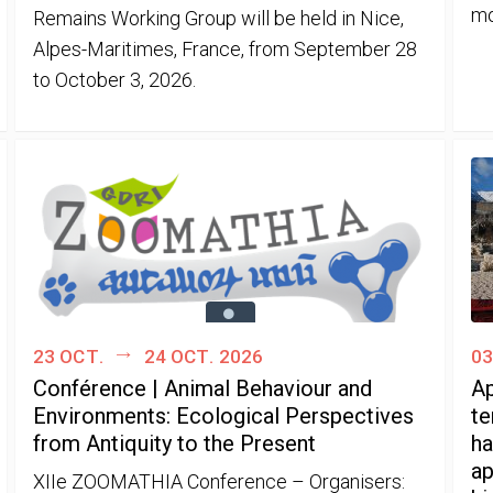
mo
Remains Working Group will be held in Nice,
Alpes-Maritimes, France, from September 28
to October 3, 2026.
23 oct.
24 oct. 2026
03
Conférence | Animal Behaviour and
Ap
Environments: Ecological Perspectives
te
from Antiquity to the Present
ha
ap
XIIe ZOOMATHIA Conference – Organisers: