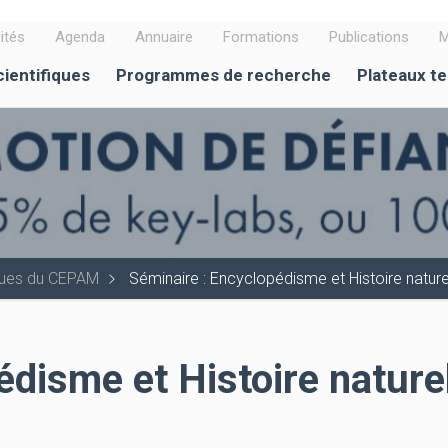
ités
Agenda
Annuaire
Formations
Publications
M
cientifiques
Programmes de recherche
Plateaux t
iques du CEPAM
Séminaire : Encyclopédisme et Histoire nature
édisme et Histoire nature