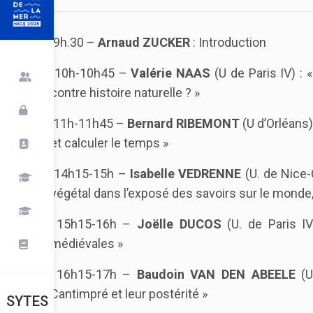
9h.30 –
Arnaud ZUCKER
: Introduction
10h-10h45 –
Valérie NAAS
(U de Paris IV) : 
contre histoire naturelle ? »
11h-11h45 –
Bernard RIBEMONT
(U d’Orléans)
et calculer le temps »
14h15-15h –
Isabelle VEDRENNE
(U. de Nice-
végétal dans l’exposé des savoirs sur le monde,
15h15-16h –
Joëlle DUCOS
(U. de Paris IV
médiévales »
16h15-17h –
Baudoin VAN DEN ABEELE
(
Cantimpré et leur postérité »
SYTES