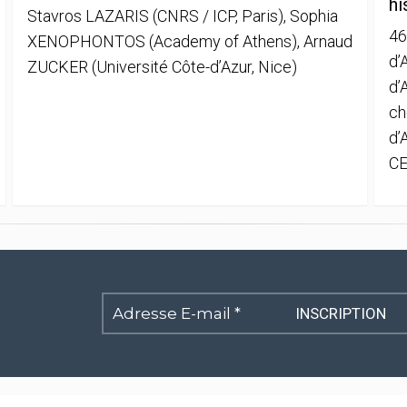
hi
Stavros LAZARIS (CNRS / ICP, Paris), Sophia
46
XENOPHONTOS (Academy of Athens), Arnaud
d’
ZUCKER (Université Côte-d’Azur, Nice)
d’
ch
d’
CE
Adresse
E-
mail
*