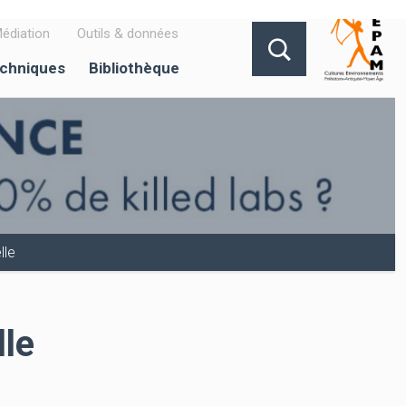
édiation
Outils & données
echniques
Bibliothèque
lle
lle