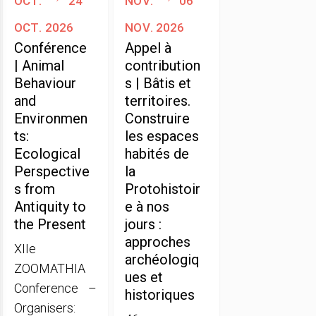
oct. 2026
nov. 2026
Conférence
Appel à
| Animal
contribution
Behaviour
s | Bâtis et
and
territoires.
Environmen
Construire
ts:
les espaces
Ecological
habités de
Perspective
la
s from
Protohistoir
Antiquity to
e à nos
the Present
jours :
approches
XIIe
archéologiq
ZOOMATHIA
ues et
Conference –
historiques
Organisers: