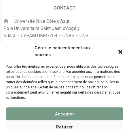
CONTACT
Université Nice Côte d'Azur
Pôle Universitaire Saint Jean d’Angély
SJA 3 – CEPAM UMR7264 – CNRS – UNS
24, avenue des Diables Bleus
Gérer le consentement aux
F – 06300 Nice
cookies
karine.fleurot@cnrs.fr
Pour offrir les meilleures expériences, nous utilisons des technologies
telles que les cookies pour stocker et/ou accéder aux informations des
+33 (0)4 89 15 24 08
appareils. Le fait de consentir à ces technologies nous permettra de
traiter des données telles que le comportement de navigation ou les ID
uniques sur ce site. Le fait de ne pas consentir ou de retirer son
LE CEPAM EST HÉBERGÉ PAR
consentement peut avoir un effet négatif sur certaines caractéristiques
et fonctions.
Accepter
Refuser