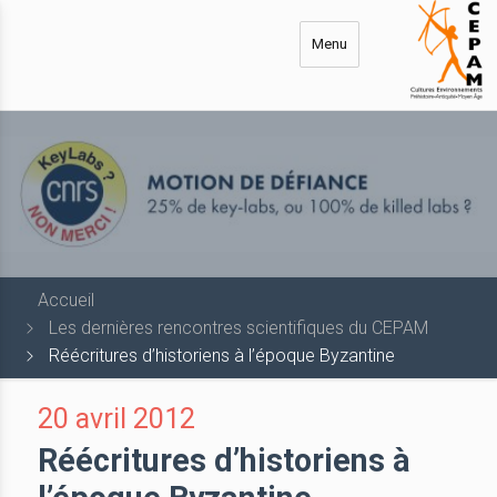
Aller
au
Menu
contenu
principal
Accueil
Les dernières rencontres scientifiques du CEPAM
Réécritures d’historiens à l’époque Byzantine
20 avril 2012
Réécritures d’historiens à