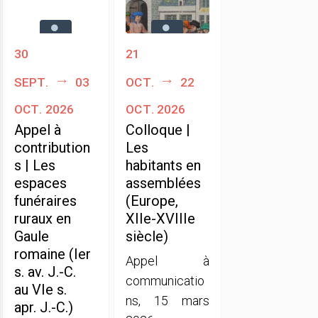
30
21
sept.
03
oct.
22
oct. 2026
oct. 2026
Appel à
Colloque |
contribution
Les
s | Les
habitants en
espaces
assemblées
funéraires
(Europe,
ruraux en
XIIe-XVIIIe
Gaule
siècle)
romaine (Ier
Appel à
s. av. J.-C.
communicatio
au VIe s.
ns, 15 mars
apr. J.-C.)