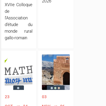
2026
XVIIe Colloque
de
l’Association
d’étude du
monde rural
gallo-romain
23
03
oct.
24
nov.
06