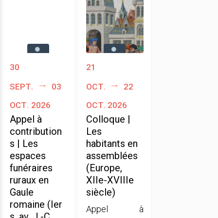
30
21
sept.
03
oct.
22
oct. 2026
oct. 2026
Appel à
Colloque |
contribution
Les
s | Les
habitants en
espaces
assemblées
funéraires
(Europe,
ruraux en
XIIe-XVIIIe
Gaule
siècle)
romaine (Ier
Appel à
s. av. J.-C.