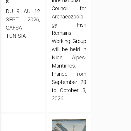
International
s
Council for
DU 9 AU 12
Archaeozoolo
SEPT. 2026,
gy Fish
GAFSA -
Remains
TUNISIA
Working Group
will be held in
Nice, Alpes-
Maritimes,
France, from
September 28
to October 3,
2026.