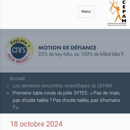
Aller
au
Menu
contenu
principal
Accueil
Les dernières rencontres scientifiques du CEPAM
Première table ronde du pôle SYTES : « Pas de main,
pas d’outils taillés ? Pas d’outils taillés, pas d’humains
? »
18 octobre 2024