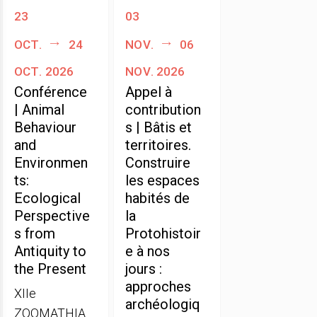
23
03
oct.
24
nov.
06
oct. 2026
nov. 2026
Conférence
Appel à
| Animal
contribution
Behaviour
s | Bâtis et
and
territoires.
Environmen
Construire
ts:
les espaces
Ecological
habités de
Perspective
la
s from
Protohistoir
Antiquity to
e à nos
the Present
jours :
approches
XIIe
archéologiq
ZOOMATHIA