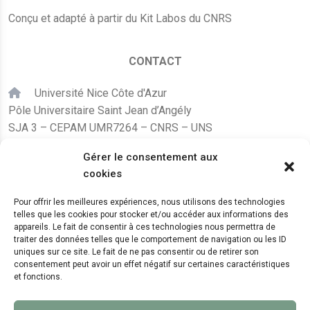
Conçu et adapté à partir du Kit Labos du CNRS
CONTACT
Université Nice Côte d'Azur
Pôle Universitaire Saint Jean d’Angély
SJA 3 – CEPAM UMR7264 – CNRS – UNS
24, avenue des Diables Bleus
Gérer le consentement aux
F – 06300 Nice
cookies
karine.fleurot@cnrs.fr
Pour offrir les meilleures expériences, nous utilisons des technologies
telles que les cookies pour stocker et/ou accéder aux informations des
+33 (0)4 89 15 24 08
appareils. Le fait de consentir à ces technologies nous permettra de
traiter des données telles que le comportement de navigation ou les ID
uniques sur ce site. Le fait de ne pas consentir ou de retirer son
LE CEPAM EST HÉBERGÉ PAR
consentement peut avoir un effet négatif sur certaines caractéristiques
et fonctions.