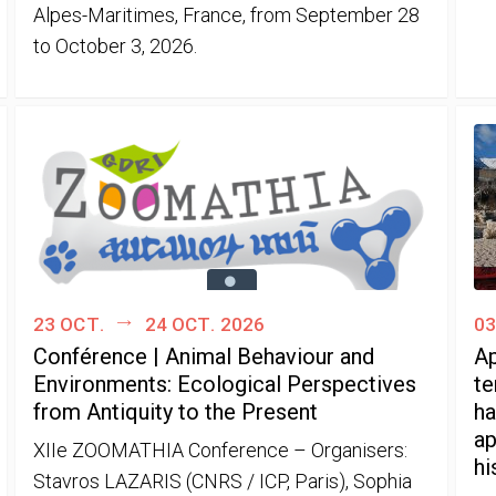
Alpes-Maritimes, France, from September 28
to October 3, 2026.
23 oct.
24 oct. 2026
03
Conférence | Animal Behaviour and
Ap
Environments: Ecological Perspectives
te
from Antiquity to the Present
ha
ap
XIIe ZOOMATHIA Conference – Organisers:
hi
Stavros LAZARIS (CNRS / ICP, Paris), Sophia