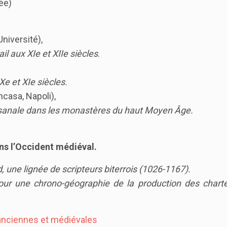
ée)
iversité),
il aux XIe et XIIe siècles
.
e et XIe siècles.
casa, Napoli),
rtisanale dans les monastères du haut Moyen Âge.
ns l’Occident médiéval.
, une lignée de scripteurs biterrois (1026-1167).
our une chrono-géographie de la production des chart
nciennes et médiévales