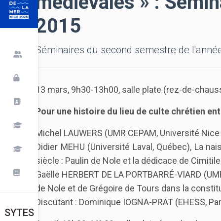
médiévales » : Sémin
2015
Séminaires du second semestre de l'anné
13 mars, 9h30-13h00, salle plate (rez-de-chaus
Pour une histoire du lieu de culte chrétien e
Michel LAUWERS (UMR CEPAM, Université Nice So
Didier MEHU (Université Laval, Québec), La nai
siècle : Paulin de Nole et la dédicace de Cimitil
Gaëlle HERBERT DE LA PORTBARRÉ-VIARD (UMR C
de Nole et de Grégoire de Tours dans la constitut
Discutant : Dominique IOGNA-PRAT (EHESS, Pari
SYTES