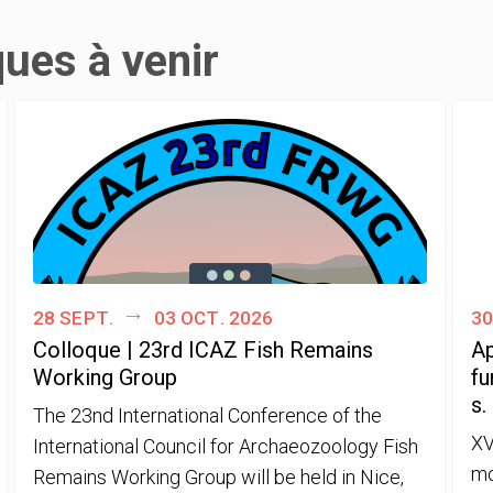
ques à venir
28 sept.
03 oct. 2026
30
Colloque | 23rd ICAZ Fish Remains
Ap
Working Group
fu
s.
The 23nd International Conference of the
XV
International Council for Archaeozoology Fish
mo
Remains Working Group will be held in Nice,