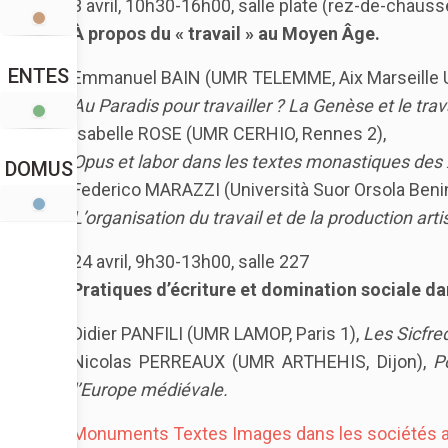
3 avril, 10h30-16h00, salle plate (rez-de-chauss
À propos du « travail » au Moyen Âge.
ENTES
Emmanuel BAIN (UMR TELEMME, Aix Marseille Un
Au Paradis pour travailler ? La Genèse et le trava
Isabelle ROSE (UMR CERHIO, Rennes 2),
Opus et labor dans les textes monastiques des X
DOMUS
Federico MARAZZI (Università Suor Orsola Benin
L’organisation du travail et de la production a
24 avril, 9h30-13h00, salle 227
Pratiques d’écriture et domination sociale da
Didier PANFILI (UMR LAMOP, Paris 1),
Les Sicfred
Nicolas PERREAUX (UMR ARTHEHIS, Dijon),
P
l’Europe médiévale.
Monuments Textes Images dans les sociétés a