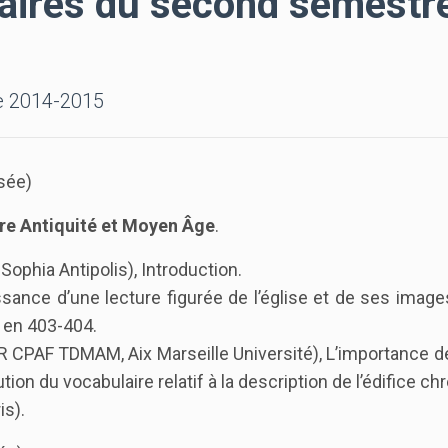
aires du second semestre
e 2014-2015
sée)
ntre Antiquité et Moyen Âge
.
phia Antipolis), Introduction.
ssance d’une lecture figurée de l’église et de ses imag
e en 403-404.
PAF TDMAM, Aix Marseille Université), L’importance de
ion du vocabulaire relatif à la description de l’édifice chr
s).