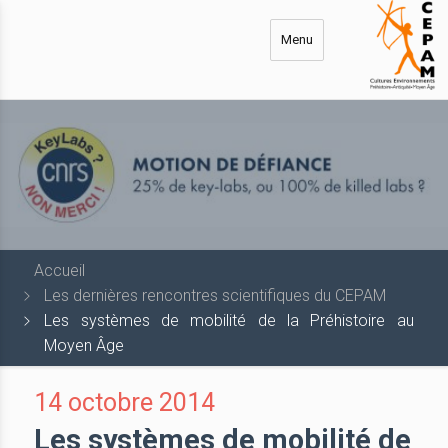
Aller
au
Menu
contenu
principal
Accueil
Les dernières rencontres scientifiques du CEPAM
Les systèmes de mobilité de la Préhistoire au
Moyen Âge
14 octobre 2014
Les systèmes de mobilité de