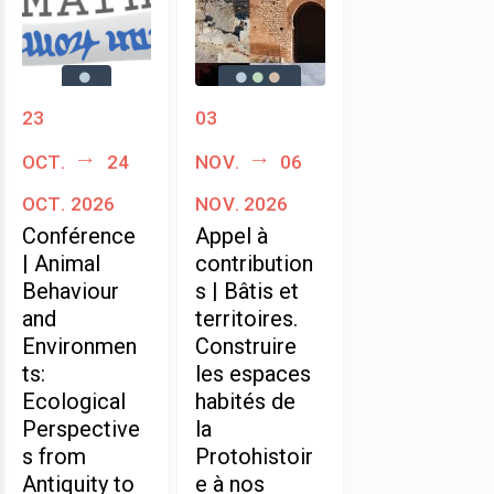
23
03
oct.
24
nov.
06
oct. 2026
nov. 2026
Conférence
Appel à
| Animal
contribution
Behaviour
s | Bâtis et
and
territoires.
Environmen
Construire
ts:
les espaces
Ecological
habités de
Perspective
la
s from
Protohistoir
Antiquity to
e à nos