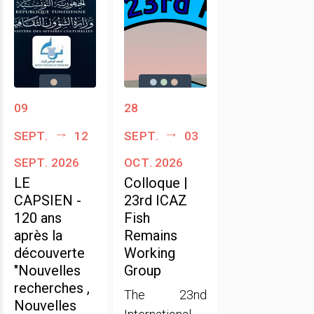
09
28
sept.
12
sept.
03
sept. 2026
oct. 2026
LE
Colloque |
CAPSIEN -
23rd ICAZ
120 ans
Fish
après la
Remains
découverte
Working
"Nouvelles
Group
recherches ,
The 23nd
Nouvelles