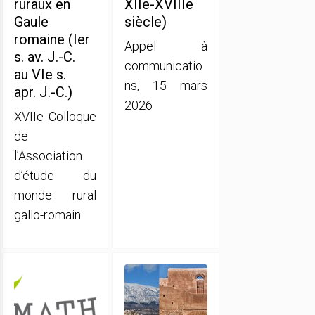
ruraux en
XIIe-XVIIIe
Gaule
siècle)
romaine (Ier
Appel à
s. av. J.-C.
communicatio
au VIe s.
ns, 15 mars
apr. J.-C.)
2026
XVIIe Colloque
de
l’Association
d’étude du
monde rural
gallo-romain