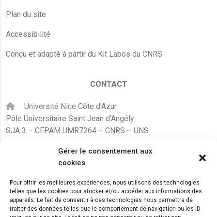
Plan du site
Accessibilité
Conçu et adapté à partir du Kit Labos du CNRS
CONTACT
Université Nice Côte d'Azur
Pôle Universitaire Saint Jean d’Angély
SJA 3 – CEPAM UMR7264 – CNRS – UNS
24, avenue des Diables Bleus
Gérer le consentement aux
F – 06300 Nice
cookies
karine.fleurot@cnrs.fr
Pour offrir les meilleures expériences, nous utilisons des technologies
telles que les cookies pour stocker et/ou accéder aux informations des
+33 (0)4 89 15 24 08
appareils. Le fait de consentir à ces technologies nous permettra de
traiter des données telles que le comportement de navigation ou les ID