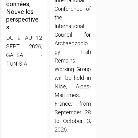
International
données,
Conference of
Nouvelles
the
perspective
International
s
Council for
DU 9 AU 12
Archaeozoolo
SEPT. 2026,
gy Fish
GAFSA -
Remains
TUNISIA
Working Group
will be held in
Nice, Alpes-
Maritimes,
France, from
September 28
to October 3,
2026.