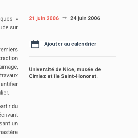
21 juin 2006
24 juin 2006
tiques »
tude sur
Ajouter au calendrier
remiers
traction
saimage,
Université de Nice, musée de
 travaux
Cimiez et île Saint-Honorat.
entifier
ier.
artir du
écrivant
ssant un
onastère