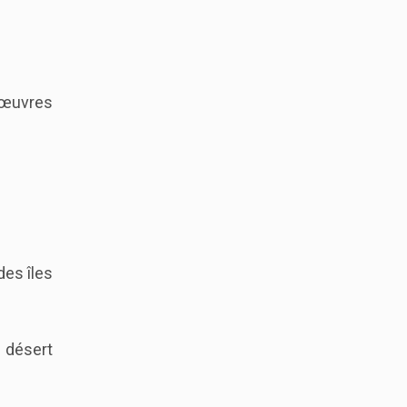
s œuvres
des îles
u désert