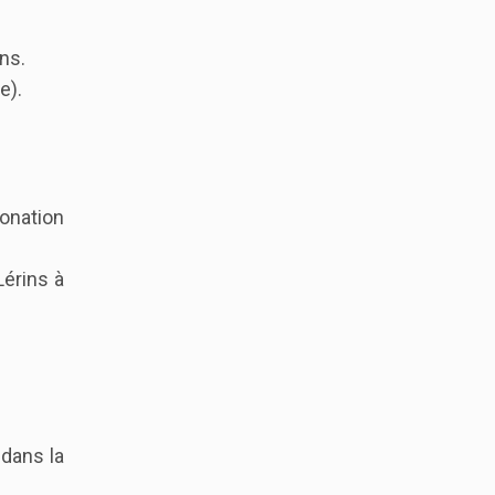
ns.
e).
donation
Lérins à
dans la