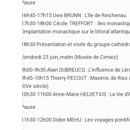
Pause
16h45-17h15 Uwe BRUNN : L’île de Reichenau.
17h30-18h00 Cécile TREFFORT : Iles monastiqu
l’implantation monastique sur le littoral atlantiqu
18h30 Présentation et visite du groupe cathéd
Vendredi 23 juin, matin (Musée de Cimiez)
9h00-9h30 Alain DUBREUCQ : L’influence de Lér
9h45-10h15 Thierry PECOUT : Maxime, de Riez à 
XIVe siècle).
10h30-11h00 Anne-Marie HELVETIUS : La Vie d’Aig
Pause
11h30-12h00 Didier MEHU : Les voyages pontificau