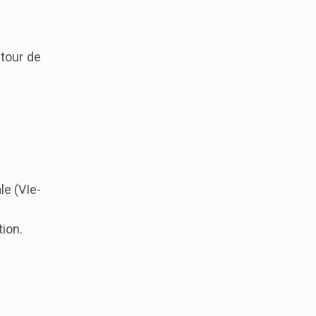
tour de
le (VIe-
tion.