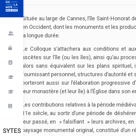
Située au large de Cannes, l’île Saint-Honorat
en Occident, dont les monuments et les product
la longue durée.
Le Colloque s’attachera aux conditions et aux
ascètes sur l’île (ou les îles), ainsi qu’au proc
alors sans équivalent sur les plans spirituel,
fournissant personnel, structures d’autorité et s
porteront aussi sur l’élaboration progressive d’u
leur monastère (et leur île) à l’Église dans son 
Les contributions relatives à la période médiéva
11e siècle, au sortir d’une période de déshéren
leur passé, en » falsifiant » leurs archives, en
paysage monumental original, constitué d’un r
SYTES