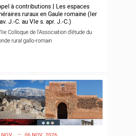
pel à contributions | Les espaces
néraires ruraux en Gaule romaine (Ier
 av. J.-C. au VIe s. apr. J.-C.)
IIe Colloque de l’Association d’étude du
nde rural gallo-romain
 nov.
06 nov. 2026