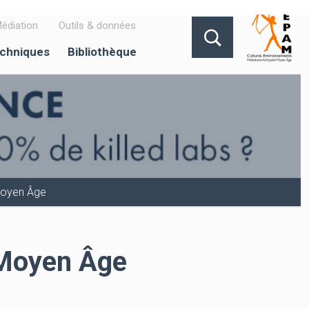
édiation
Outils & données
echniques
Bibliothèque
u Moyen Âge
u Moyen Âge