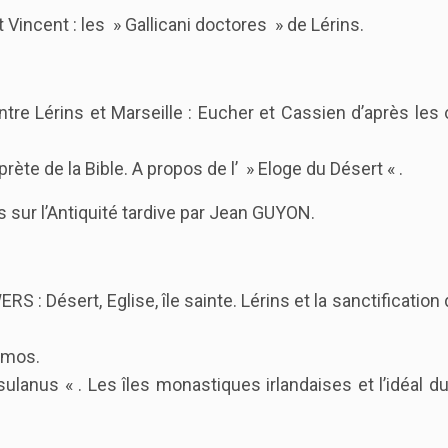
Vincent : les » Gallicani doctores » de Lérins.
tre Lérins et Marseille : Eucher et Cassien d’après le
e de la Bible. A propos de l’ » Eloge du Désert « .
ur l’Antiquité tardive par Jean GUYON.
 Désert, Eglise, île sainte. Lérins et la sanctification 
hmos.
anus « . Les îles monastiques irlandaises et l’idéal d