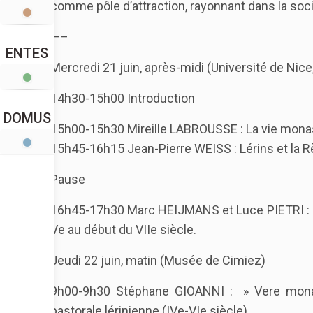
comme pôle d’attraction, rayonnant dans la soc
—–
ENTES
Mercredi 21 juin, après-midi (Université de Nice
14h30-15h00 Introduction
DOMUS
15h00-15h30 Mireille LABROUSSE : La vie monast
15h45-16h15 Jean-Pierre WEISS : Lérins et la R
Pause
16h45-17h30 Marc HEIJMANS et Luce PIETRI : Le
Ve au début du VIIe siècle.
Jeudi 22 juin, matin (Musée de Cimiez)
9h00-9h30 Stéphane GIOANNI : » Vere monach
pastorale lérinienne (IVe-VIe siècle).