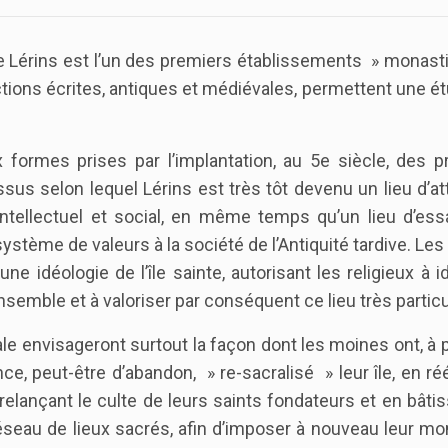
 de Lérins est l’un des premiers établissements » monas
ions écrites, antiques et médiévales, permettent une é
 formes prises par l’implantation, au 5e siècle, des p
essus selon lequel Lérins est très tôt devenu un lieu d’at
 intellectuel et social, en même temps qu’un lieu d’es
ystème de valeurs à la société de l’Antiquité tardive. Les
ne idéologie de l’île sainte, autorisant les religieux à id
ensemble et à valoriser par conséquent ce lieu très particul
le envisageront surtout la façon dont les moines ont, à p
ce, peut-être d’abandon, » re-sacralisé » leur île, en ré
 relançant le culte de leurs saints fondateurs et en bâti
éseau de lieux sacrés, afin d’imposer à nouveau leur m