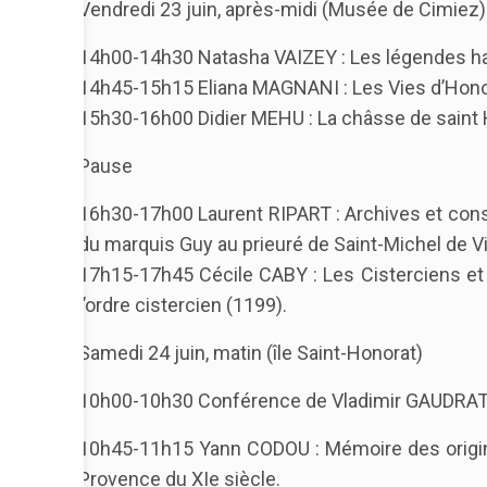
Vendredi 23 juin, après-midi (Musée de Cimiez)
14h00-14h30 Natasha VAIZEY : Les légendes hagi
14h45-15h15 Eliana MAGNANI : Les Vies d’Honorat
15h30-16h00 Didier MEHU : La châsse de saint 
Pause
16h30-17h00 Laurent RIPART : Archives et const
du marquis Guy au prieuré de Saint-Michel de Vi
17h15-17h45 Cécile CABY : Les Cisterciens et l
l’ordre cistercien (1199).
Samedi 24 juin, matin (île Saint-Honorat)
10h00-10h30 Conférence de Vladimir GAUDRAT, ab
10h45-11h15 Yann CODOU : Mémoire des origine
Provence du XIe siècle.