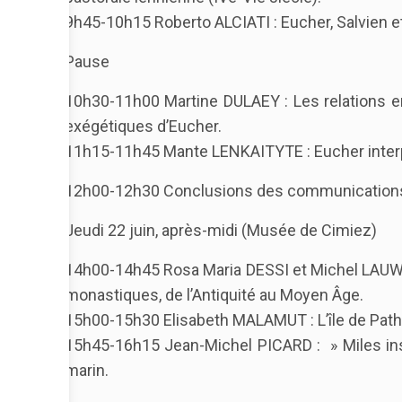
9h45-10h15 Roberto ALCIATI : Eucher, Salvien et 
Pause
10h30-11h00 Martine DULAEY : Les relations en
exégétiques d’Eucher.
11h15-11h45 Mante LENKAITYTE : Eucher interprèt
12h00-12h30 Conclusions des communications s
Jeudi 22 juin, après-midi (Musée de Cimiez)
14h00-14h45 Rosa Maria DESSI et Michel LAUWERS :
monastiques, de l’Antiquité au Moyen Âge.
15h00-15h30 Elisabeth MALAMUT : L’île de Pat
15h45-16h15 Jean-Michel PICARD : » Miles insul
marin.