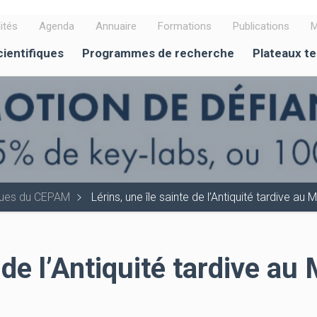
ités
Agenda
Annuaire
Formations
Publications
M
cientifiques
Programmes de recherche
Plateaux t
iques du CEPAM
Lérins, une île sainte de l’Antiquité tardive a
e de l’Antiquité tardive a