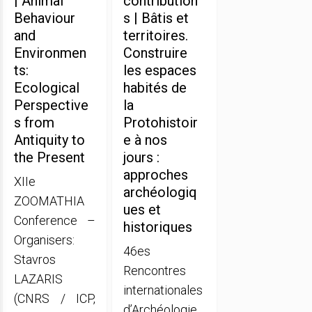
| Animal
contribution
Behaviour
s | Bâtis et
and
territoires.
Environmen
Construire
ts:
les espaces
Ecological
habités de
Perspective
la
s from
Protohistoir
Antiquity to
e à nos
the Present
jours :
approches
XIIe
archéologiq
ZOOMATHIA
ues et
Conference –
historiques
Organisers:
46es
Stavros
Rencontres
LAZARIS
internationales
(CNRS / ICP,
d’Archéologie