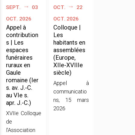
sept.
03
oct.
22
oct. 2026
oct. 2026
Appel à
Colloque |
contribution
Les
s | Les
habitants en
espaces
assemblées
funéraires
(Europe,
ruraux en
XIIe-XVIIIe
Gaule
siècle)
romaine (Ier
Appel à
s. av. J.-C.
communicatio
au VIe s.
ns, 15 mars
apr. J.-C.)
2026
XVIIe Colloque
de
l’Association