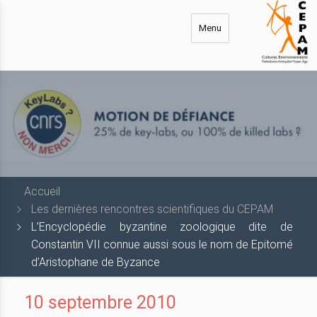
Aller
au
Menu
contenu
principal
Accueil
Les dernières rencontres scientifiques du CEPAM
L’Encyclopédie byzantine zoologique dite de
Constantin VII connue aussi sous le nom de Epitomé
d’Aristophane de Byzance
10 septembre 2010