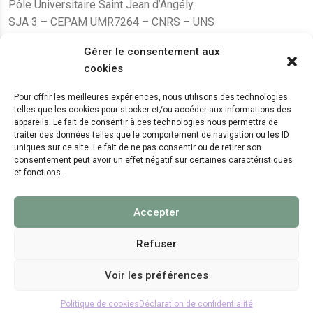
Pôle Universitaire Saint Jean d’Angély
SJA 3 – CEPAM UMR7264 – CNRS – UNS
24, avenue des Diables Bleus
Gérer le consentement aux
F – 06300 Nice
cookies
karine.fleurot@cnrs.fr
Pour offrir les meilleures expériences, nous utilisons des technologies
telles que les cookies pour stocker et/ou accéder aux informations des
+33 (0)4 89 15 24 08
appareils. Le fait de consentir à ces technologies nous permettra de
traiter des données telles que le comportement de navigation ou les ID
uniques sur ce site. Le fait de ne pas consentir ou de retirer son
LE CEPAM EST HÉBERGÉ PAR
consentement peut avoir un effet négatif sur certaines caractéristiques
et fonctions.
Accepter
Refuser
Voir les préférences
© 2024 Copyright:
CEPAM UMR7264, CNRS, CNRS
WebKit
Politique de cookies
Déclaration de confidentialité