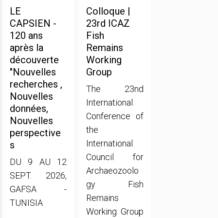
LE
Colloque |
CAPSIEN -
23rd ICAZ
120 ans
Fish
après la
Remains
découverte
Working
"Nouvelles
Group
recherches ,
The 23nd
Nouvelles
International
données,
Conference of
Nouvelles
the
perspective
International
s
Council for
DU 9 AU 12
Archaeozoolo
SEPT. 2026,
gy Fish
GAFSA -
Remains
TUNISIA
Working Group