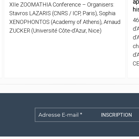
ap
XIIe ZOOMATHIA Conference – Organisers:
hi
Stavros LAZARIS (CNRS / ICP, Paris), Sophia
46
XENOPHONTOS (Academy of Athens), Arnaud
d’
ZUCKER (Université Côte-d’Azur, Nice)
d’
ch
d’
CE
Adresse
E-
mail
*