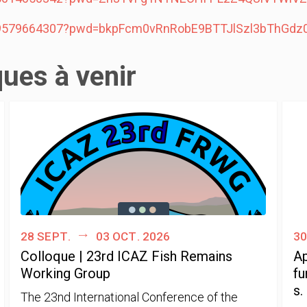
j/89579664307?pwd=bkpFcm0vRnRobE9BTTJlSzl3bThGdz
ques à venir
28 sept.
03 oct. 2026
30
Colloque | 23rd ICAZ Fish Remains
Ap
Working Group
fu
s.
The 23nd International Conference of the