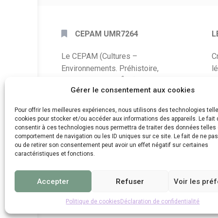
CEPAM UMR7264
L
Le CEPAM (Cultures –
C
Environnements. Préhistoire,
l
Antiquité, Moyen Âge) est une unité
P
Gérer le consentement aux cookies
mixte de recherche CNRS – UNS qui
développe des recherches autour de
A
Pour offrir les meilleures expériences, nous utilisons des technologies tell
la connaissance des sociétés du
cookies pour stocker et/ou accéder aux informations des appareils. Le fait 
C
consentir à ces technologies nous permettra de traiter des données telles 
passé, de leurs modes de
comportement de navigation ou les ID uniques sur ce site. Le fait de ne pa
d
fonctionnement, de leur évolution et
ou de retirer son consentement peut avoir un effet négatif sur certaines
de leur relation à l’environnement.
caractéristiques et fonctions.
Accepter
Refuser
Voir les pré
Politique de cookies
Déclaration de confidentialité