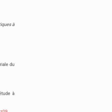
tiques à
riale du
étude à
Zz09