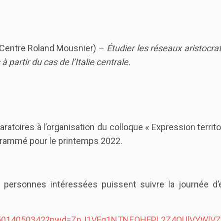
Centre Roland Mousnier) –
Étudier les réseaux aristocra
partir du cas de l’Italie centrale.
ratoires à l’organisation du colloque « Expression territo
ogrammé pour le printemps 2022.
personnes intéressées puissent suivre la journée d’
/j/85014050342?pwd=ZnJ1VFg1NTNEOHFPL2Z4QUlVYWlV