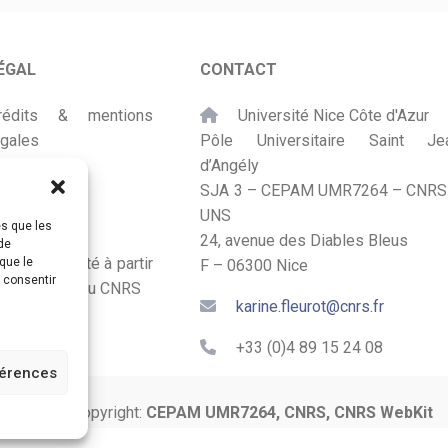
ÉGAL
CONTACT
rédits & mentions
Université Nice Côte d'Azur
égales
Pôle Universitaire Saint Je
d’Angély
lan du site
SJA 3 – CEPAM UMR7264 – CNRS
UNS
ccessibilité
es que les
24, avenue des Diables Bleus
de
onçu et adapté à partir
que le
F – 06300 Nice
s consentir
u Kit Labos du CNRS
karine.fleurot@cnrs.fr
+33 (0)4 89 15 24 08
férences
© 2024 Copyright:
CEPAM UMR7264, CNRS, CNRS WebKit