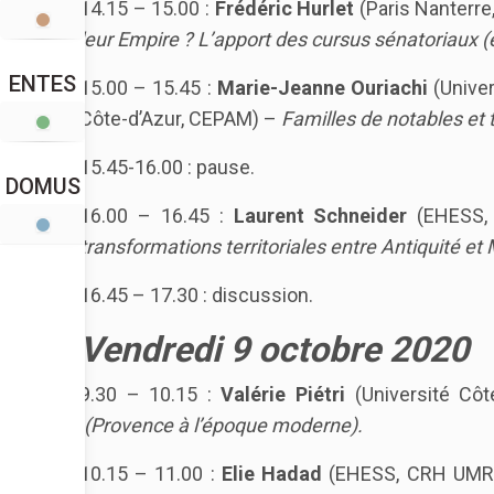
14.15 – 15.00 :
Frédéric Hurlet
(Paris Nanterr
leur Empire ? L’apport des cursus sénatoriaux (
ENTES
15.00 – 15.45 :
Marie-Jeanne Ouriachi
(Univer
Côte-d’Azur, CEPAM) –
Familles de notables et te
15.45-16.00 : pause.
DOMUS
16.00 – 16.45 :
Laurent Schneider
(EHESS,
transformations territoriales entre Antiquité e
16.45 – 17.30 : discussion.
Vendredi 9 octobre 2020
9.30 – 10.15 :
Valérie Piétri
(Université Côt
(Provence à l’époque moderne).
10.15 – 11.00 :
Elie Hadad
(EHESS, CRH UMR