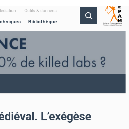
édiation
Outils & données
echniques
Bibliothèque
édiéval. L’exégèse