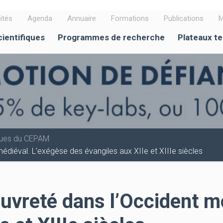
ités
Agenda
Annuaire
Formations
Publications
M
cientifiques
Programmes de recherche
Plateaux t
iques du CEPAM
médiéval. L’exégèse des évangiles aux XIIe et XIIIe siècles
auvreté dans l’Occident m