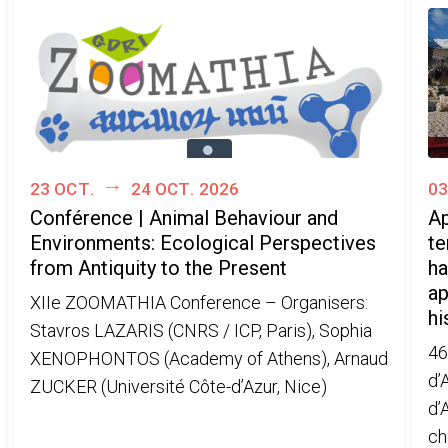
23 oct.
24 oct. 2026
03
Conférence | Animal Behaviour and
Ap
Environments: Ecological Perspectives
te
from Antiquity to the Present
ha
ap
XIIe ZOOMATHIA Conference – Organisers:
hi
Stavros LAZARIS (CNRS / ICP, Paris), Sophia
46
XENOPHONTOS (Academy of Athens), Arnaud
d’
ZUCKER (Université Côte-d’Azur, Nice)
d’
ch