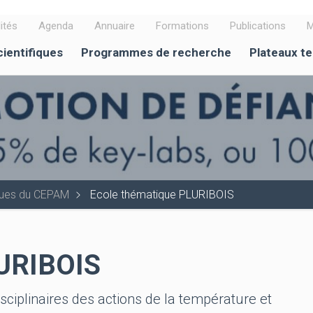
ités
Agenda
Annuaire
Formations
Publications
M
cientifiques
Programmes de recherche
Plateaux t
iques du CEPAM
Ecole thématique PLURIBOIS
LURIBOIS
sciplinaires des actions de la température et