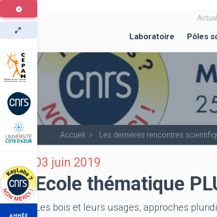
Aller
au
Actual
contenu
Laboratoire
Pôles s
principal
Accueil
Les dernières rencontres scientif
03 juin 2019
Ecole thématique P
Les bois et leurs usages, approches pluridi