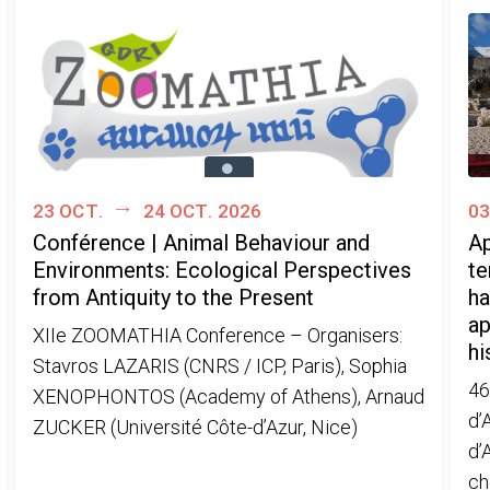
23 oct.
24 oct. 2026
03
Conférence | Animal Behaviour and
Ap
Environments: Ecological Perspectives
te
from Antiquity to the Present
ha
ap
XIIe ZOOMATHIA Conference – Organisers:
hi
Stavros LAZARIS (CNRS / ICP, Paris), Sophia
46
XENOPHONTOS (Academy of Athens), Arnaud
d’
ZUCKER (Université Côte-d’Azur, Nice)
d’
ch