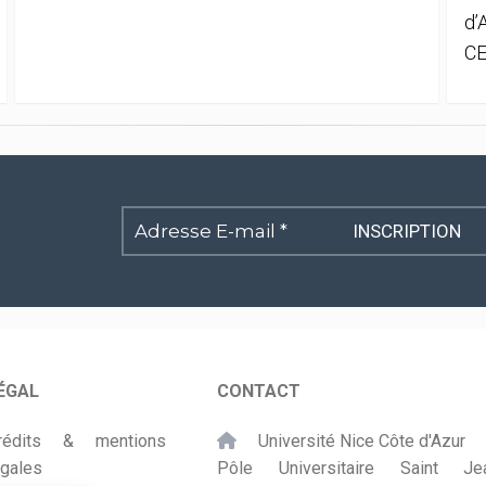
d’
CE
Adresse
E-
mail
*
ÉGAL
CONTACT
rédits & mentions
Université Nice Côte d'Azur
égales
Pôle Universitaire Saint Je