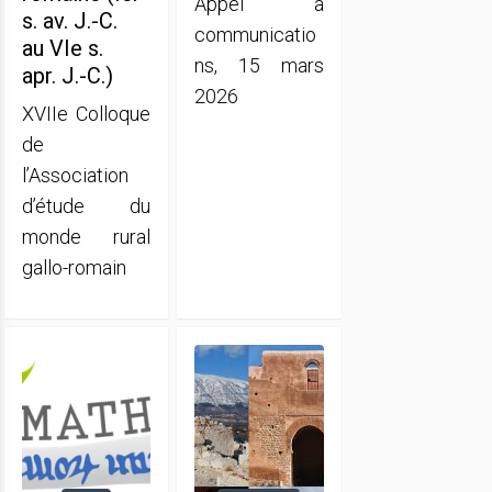
Appel à
s. av. J.-C.
communicatio
au VIe s.
ns, 15 mars
apr. J.-C.)
2026
XVIIe Colloque
de
l’Association
d’étude du
monde rural
gallo-romain