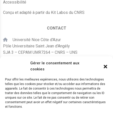
Accessibilité
Conçu et adapté à partir du Kit Labos du CNRS
CONTACT
Université Nice Côte d'Azur
Pôle Universitaire Saint Jean d’Angély
SJA 3 – CEPAM UMR7264 – CNRS – UNS
24, avenue des Diables Bleus
Gérer le consentement aux
F – 06300 Nice
cookies
karine.fleurot@cnrs.fr
Pour offrir les meilleures expériences, nous utilisons des technologies
telles que les cookies pour stocker et/ou accéder aux informations des
+33 (0)4 89 15 24 08
appareils. Le fait de consentir à ces technologies nous permettra de
traiter des données telles que le comportement de navigation ou les ID
uniques sur ce site. Le fait de ne pas consentir ou de retirer son
LE CEPAM EST HÉBERGÉ PAR
consentement peut avoir un effet négatif sur certaines caractéristiques
et fonctions.