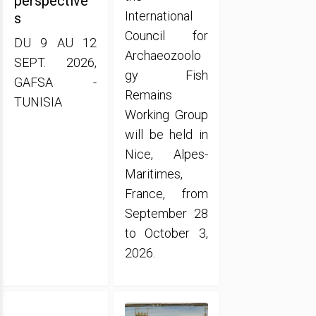
perspective
International
s
Council for
DU 9 AU 12
Archaeozoolo
SEPT. 2026,
gy Fish
GAFSA -
Remains
TUNISIA
Working Group
will be held in
Nice, Alpes-
Maritimes,
France, from
September 28
to October 3,
2026.