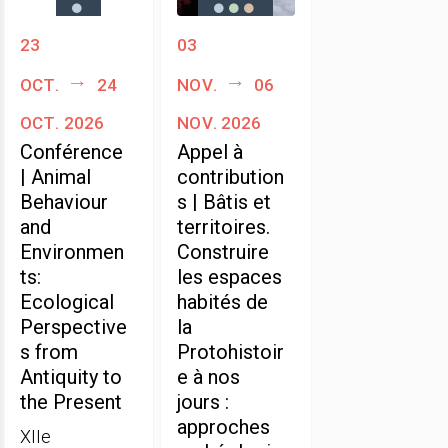
23
03
oct.
24
nov.
06
oct. 2026
nov. 2026
Conférence
Appel à
| Animal
contribution
Behaviour
s | Bâtis et
and
territoires.
Environmen
Construire
ts:
les espaces
Ecological
habités de
Perspective
la
s from
Protohistoir
Antiquity to
e à nos
the Present
jours :
approches
XIIe