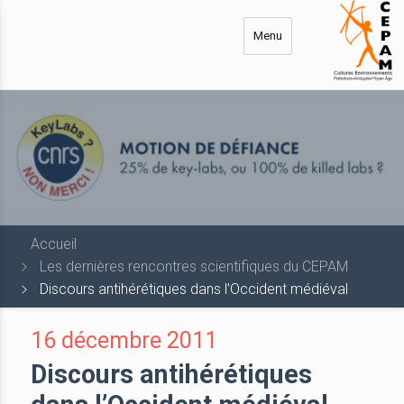
Aller
au
Menu
contenu
principal
Accueil
Les dernières rencontres scientifiques du CEPAM
Discours antihérétiques dans l’Occident médiéval
16 décembre 2011
Discours antihérétiques