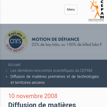
Aller
au
Menu
contenu
principal
Accueil
Les dernières rencontres scientifiques du CEPAM
Diffusion de matières premières et de technologies
et territoires anciens.
10 novembre 2008
Diffusion de matières