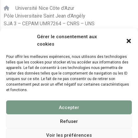
Université Nice Côte d'Azur
Pôle Universitaire Saint Jean d’Angély
SJA 3 – CEPAM UMR7264 – CNRS – UNS
24, avenue des Diables Bleus
Gérer le consentement aux
F – 06300 Nice
cookies
karine.fleurot@cnrs.fr
Pour offrir les meilleures expériences, nous utilisons des technologies
telles que les cookies pour stocker et/ou accéder aux informations des
+33 (0)4 89 15 24 08
appareils. Le fait de consentir à ces technologies nous permettra de
traiter des données telles que le comportement de navigation ou les ID
uniques sur ce site. Le fait de ne pas consentir ou de retirer son
LE CEPAM EST HÉBERGÉ PAR
consentement peut avoir un effet négatif sur certaines caractéristiques
et fonctions.
Accepter
Refuser
Voir les préférences
© 2024 Copyright:
CEPAM UMR7264, CNRS, CNRS