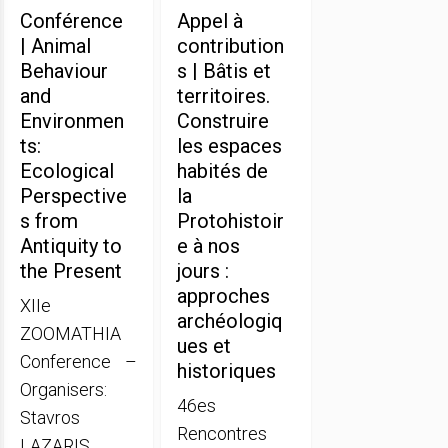
Conférence
Appel à
| Animal
contribution
Behaviour
s | Bâtis et
and
territoires.
Environmen
Construire
ts:
les espaces
Ecological
habités de
Perspective
la
s from
Protohistoir
Antiquity to
e à nos
the Present
jours :
approches
XIIe
archéologiq
ZOOMATHIA
ues et
Conference –
historiques
Organisers:
46es
Stavros
Rencontres
LAZARIS