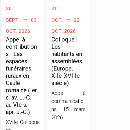
30
21
sept.
03
oct.
22
oct. 2026
oct. 2026
Appel à
Colloque |
contribution
Les
s | Les
habitants en
espaces
assemblées
funéraires
(Europe,
ruraux en
XIIe-XVIIIe
Gaule
siècle)
romaine (Ier
Appel à
s. av. J.-C.
communicatio
au VIe s.
ns, 15 mars
apr. J.-C.)
2026
XVIIe Colloque