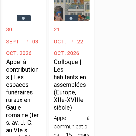
30
21
sept.
03
oct.
22
oct. 2026
oct. 2026
Appel à
Colloque |
contribution
Les
s | Les
habitants en
espaces
assemblées
funéraires
(Europe,
ruraux en
XIIe-XVIIIe
Gaule
siècle)
romaine (Ier
Appel à
s. av. J.-C.
communicatio
au VIe s.
ns, 15 mars