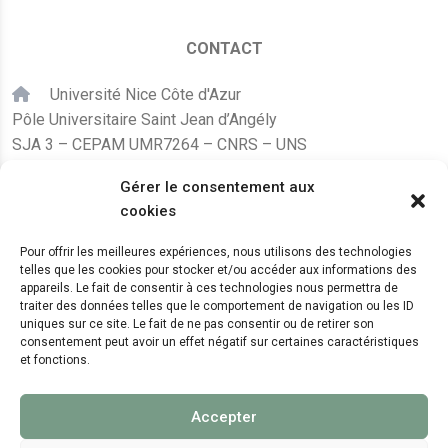
CONTACT
Université Nice Côte d'Azur
Pôle Universitaire Saint Jean d’Angély
SJA 3 – CEPAM UMR7264 – CNRS – UNS
24, avenue des Diables Bleus
Gérer le consentement aux
F – 06300 Nice
cookies
karine.fleurot@cnrs.fr
Pour offrir les meilleures expériences, nous utilisons des technologies
telles que les cookies pour stocker et/ou accéder aux informations des
+33 (0)4 89 15 24 08
appareils. Le fait de consentir à ces technologies nous permettra de
traiter des données telles que le comportement de navigation ou les ID
uniques sur ce site. Le fait de ne pas consentir ou de retirer son
LE CEPAM EST HÉBERGÉ PAR
consentement peut avoir un effet négatif sur certaines caractéristiques
et fonctions.
Accepter