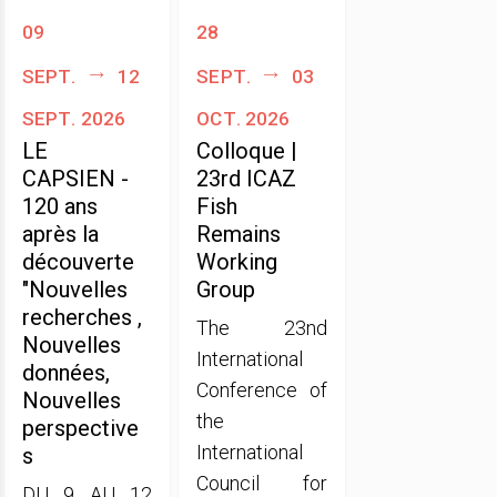
09
28
sept.
12
sept.
03
sept. 2026
oct. 2026
LE
Colloque |
CAPSIEN -
23rd ICAZ
120 ans
Fish
après la
Remains
découverte
Working
"Nouvelles
Group
recherches ,
The 23nd
Nouvelles
International
données,
Conference of
Nouvelles
the
perspective
International
s
Council for
DU 9 AU 12