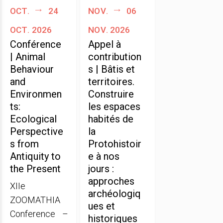
oct.
24
nov.
06
oct. 2026
nov. 2026
Conférence
Appel à
| Animal
contribution
Behaviour
s | Bâtis et
and
territoires.
Environmen
Construire
ts:
les espaces
Ecological
habités de
Perspective
la
s from
Protohistoir
Antiquity to
e à nos
the Present
jours :
approches
XIIe
archéologiq
ZOOMATHIA
ues et
Conference –
historiques