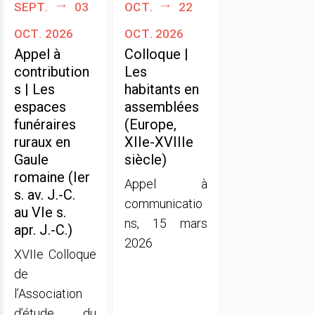
sept.
03
oct.
22
oct. 2026
oct. 2026
Appel à
Colloque |
contribution
Les
s | Les
habitants en
espaces
assemblées
funéraires
(Europe,
ruraux en
XIIe-XVIIIe
Gaule
siècle)
romaine (Ier
Appel à
s. av. J.-C.
communicatio
au VIe s.
ns, 15 mars
apr. J.-C.)
2026
XVIIe Colloque
de
l’Association
d’étude du