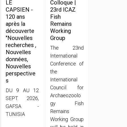
LE
Colloque |
CAPSIEN -
23rd ICAZ
120 ans
Fish
après la
Remains
découverte
Working
"Nouvelles
Group
recherches ,
The 23nd
Nouvelles
International
données,
Conference of
Nouvelles
the
perspective
International
s
Council for
DU 9 AU 12
Archaeozoolo
SEPT. 2026,
gy Fish
GAFSA -
Remains
TUNISIA
Working Group