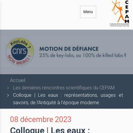
Aller
au
Menu
contenu
principal
Accueil
Les dernières rencontres scientifiques du CEPAM
Colloque | Les eaux : représentations, usages et
savoirs, de l’Antiquité à l’époque moderne
08 décembre 2023
Colloque | Les eaux :