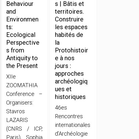
Behaviour
s | Bâtis et
and
territoires.
Environmen
Construire
ts:
les espaces
Ecological
habités de
Perspective
la
s from
Protohistoir
Antiquity to
e à nos
the Present
jours :
approches
XIIe
archéologiq
ZOOMATHIA
ues et
Conference –
historiques
Organisers:
46es
Stavros
Rencontres
LAZARIS
internationales
(CNRS / ICP,
d’Archéologie
Paris), Sophia