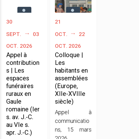
30
21
sept.
03
oct.
22
oct. 2026
oct. 2026
Appel à
Colloque |
contribution
Les
s | Les
habitants en
espaces
assemblées
funéraires
(Europe,
ruraux en
XIIe-XVIIIe
Gaule
siècle)
romaine (Ier
Appel à
s. av. J.-C.
communicatio
au VIe s.
ns, 15 mars
apr. J.-C.)
2026