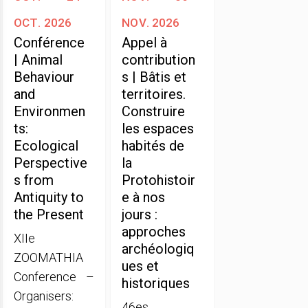
oct. 2026
nov. 2026
Conférence
Appel à
| Animal
contribution
Behaviour
s | Bâtis et
and
territoires.
Environmen
Construire
ts:
les espaces
Ecological
habités de
Perspective
la
s from
Protohistoir
Antiquity to
e à nos
the Present
jours :
approches
XIIe
archéologiq
ZOOMATHIA
ues et
Conference –
historiques
Organisers:
46es