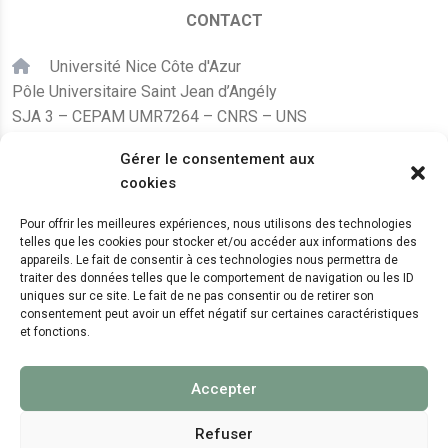
CONTACT
Université Nice Côte d'Azur
Pôle Universitaire Saint Jean d’Angély
SJA 3 – CEPAM UMR7264 – CNRS – UNS
24, avenue des Diables Bleus
Gérer le consentement aux
F – 06300 Nice
cookies
karine.fleurot@cnrs.fr
Pour offrir les meilleures expériences, nous utilisons des technologies
telles que les cookies pour stocker et/ou accéder aux informations des
+33 (0)4 89 15 24 08
appareils. Le fait de consentir à ces technologies nous permettra de
traiter des données telles que le comportement de navigation ou les ID
uniques sur ce site. Le fait de ne pas consentir ou de retirer son
LE CEPAM EST HÉBERGÉ PAR
consentement peut avoir un effet négatif sur certaines caractéristiques
et fonctions.
Accepter
Refuser