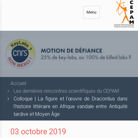
Aller
au
Menu
contenu
principal
Accueil
Les dernières rencontres scientifiques du CEPAM
Colloque | La figure et l’œuvre de Dracontius dans
l’histoire littéraire en Afrique vandale entre Antiquité
tardive et Moyen Âge
03 octobre 2019