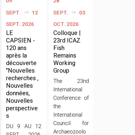
sept.
12
sept.
03
sept. 2026
oct. 2026
LE
Colloque |
CAPSIEN -
23rd ICAZ
120 ans
Fish
après la
Remains
découverte
Working
"Nouvelles
Group
recherches ,
The 23nd
Nouvelles
International
données,
Conference of
Nouvelles
the
perspective
International
s
Council for
DU 9 AU 12
Archaeozoolo
SEPT. 2026,