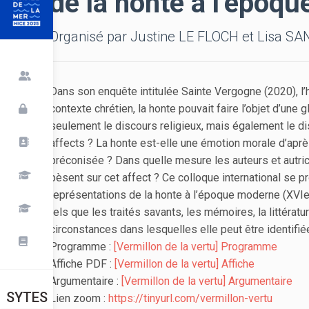
de la honte à l’époq
Organisé par Justine LE FLOCH et Lisa S
Dans son enquête intitulée Sainte Vergogne (2020), 
contexte chrétien, la honte pouvait faire l’objet d’une g
seulement le discours religieux, mais également le d
affects ? La honte est-elle une émotion morale d’apre
préconisée ? Dans quelle mesure les auteurs et autri
pèsent sur cet affect ? Ce colloque international se p
représentations de la honte à l’époque moderne (XVIe-X
tels que les traités savants, les mémoires, la littératu
circonstances dans lesquelles elle peut être identifie
Programme :
[Vermillon de la vertu] Programme
Affiche PDF :
[Vermillon de la vertu] Affiche
Argumentaire :
[Vermillon de la vertu] Argumentaire
SYTES
Lien zoom :
https://tinyurl.com/vermillon-vertu