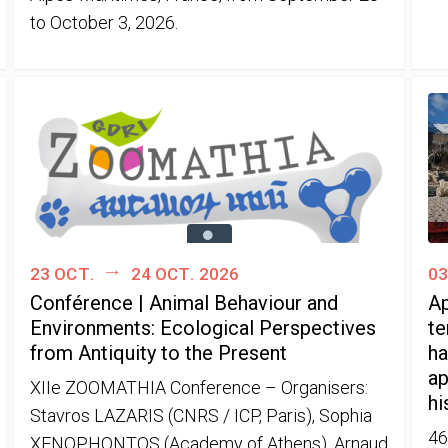
to October 3, 2026.
23 oct.
24 oct. 2026
03
Conférence | Animal Behaviour and
Ap
Environments: Ecological Perspectives
te
from Antiquity to the Present
ha
ap
XIIe ZOOMATHIA Conference – Organisers:
hi
Stavros LAZARIS (CNRS / ICP, Paris), Sophia
46
XENOPHONTOS (Academy of Athens), Arnaud