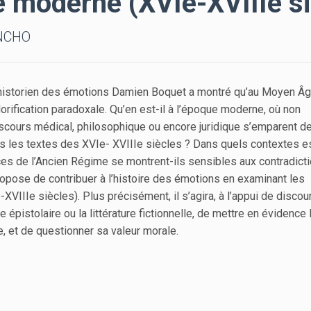
ue moderne (XVIe-XVIIIe s
ANCHO
l’historien des émotions Damien Boquet a montré qu’au Moyen Âg
lorification paradoxale. Qu’en est-il à l’époque moderne, où non
iscours médical, philosophique ou encore juridique s’emparent d
̀s les textes des XVIe- XVIIIe siècles ? Dans quels contextes e
ces de l’Ancien Régime se montrent-ils sensibles aux contradict
ropose de contribuer à l’histoire des émotions en examinant les
VIIIe siècles). Plus précisément, il s’agira, à l’appui de discour
re épistolaire ou la littérature fictionnelle, de mettre en évidence
́e, et de questionner sa valeur morale.