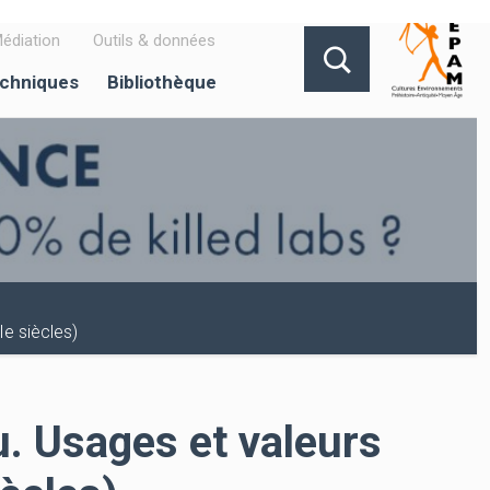
édiation
Outils & données
echniques
Bibliothèque
Ie siècles)
tu. Usages et valeurs