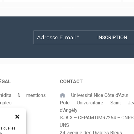
Adresse
E-
mail
*
ÉGAL
CONTACT
rédits & mentions
Université Nice Côte d'Azur
égales
Pôle Universitaire Saint Je
d’Angély
lan du site
SJA 3 – CEPAM UMR7264 – CNRS
UNS
ccessibilité
es que les
24, avenue des Diables Bleus
de