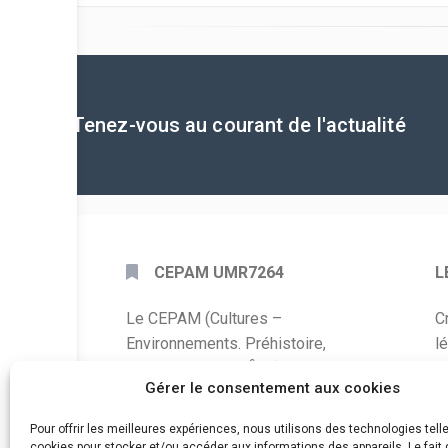
Tenez-vous au courant de l'actualité
CEPAM UMR7264
L
Le CEPAM (Cultures –
C
Environnements. Préhistoire,
l
Antiquité, Moyen Âge) est une unité
P
Gérer le consentement aux cookies
mixte de recherche CNRS – UNS qui
développe des recherches autour de
A
Pour offrir les meilleures expériences, nous utilisons des technologies tell
la connaissance des sociétés du
cookies pour stocker et/ou accéder aux informations des appareils. Le fait 