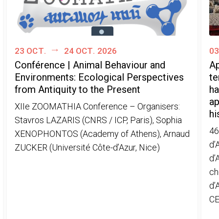
23 oct.
24 oct. 2026
03
Conférence | Animal Behaviour and
Ap
Environments: Ecological Perspectives
te
from Antiquity to the Present
ha
ap
XIIe ZOOMATHIA Conference – Organisers:
hi
Stavros LAZARIS (CNRS / ICP, Paris), Sophia
46
XENOPHONTOS (Academy of Athens), Arnaud
d’
ZUCKER (Université Côte-d’Azur, Nice)
d’
ch
d’
CE