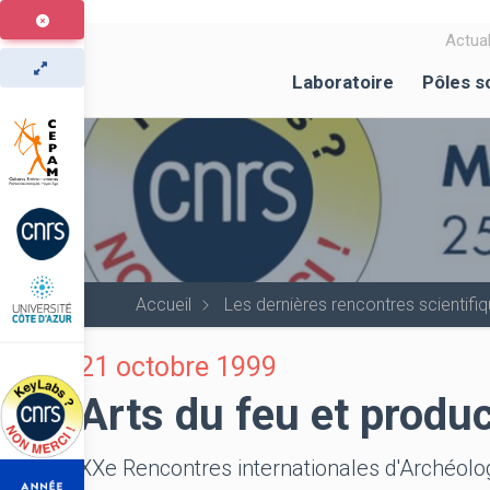
Aller
au
Actual
contenu
Laboratoire
Pôles s
principal
Accueil
Les dernières rencontres scientif
21 octobre 1999
Arts du feu et produc
XXe Rencontres internationales d'Archéologi