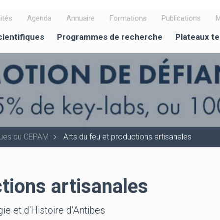
ités
Agenda
Annuaire
Formations
Publications
M
cientifiques
Programmes de recherche
Plateaux t
iques du CEPAM
Arts du feu et productions artisanales
tions artisanales
e et d'Histoire d'Antibes