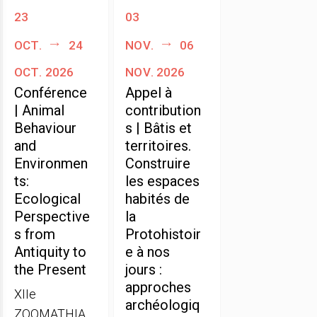
23
03
oct.
24
nov.
06
oct. 2026
nov. 2026
Conférence
Appel à
| Animal
contribution
Behaviour
s | Bâtis et
and
territoires.
Environmen
Construire
ts:
les espaces
Ecological
habités de
Perspective
la
s from
Protohistoir
Antiquity to
e à nos
the Present
jours :
approches
XIIe
archéologiq
ZOOMATHIA