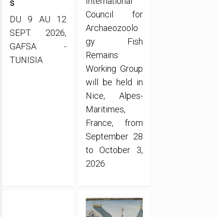
International
s
Council for
DU 9 AU 12
Archaeozoolo
SEPT. 2026,
gy Fish
GAFSA -
Remains
TUNISIA
Working Group
will be held in
Nice, Alpes-
Maritimes,
France, from
September 28
to October 3,
2026.