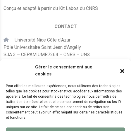
Conçu et adapté à partir du Kit Labos du CNRS
CONTACT
Université Nice Côte d'Azur
Pôle Universitaire Saint Jean d’Angély
SJA 3 – CEPAM UMR7264 – CNRS – UNS
24, avenue des Diables Bleus
Gérer le consentement aux
F – 06300 Nice
cookies
karine.fleurot@cnrs.fr
Pour offrir les meilleures expériences, nous utilisons des technologies
telles que les cookies pour stocker et/ou accéder aux informations des
+33 (0)4 89 15 24 08
appareils. Le fait de consentir à ces technologies nous permettra de
traiter des données telles que le comportement de navigation ou les ID
uniques sur ce site. Le fait de ne pas consentir ou de retirer son
LE CEPAM EST HÉBERGÉ PAR
consentement peut avoir un effet négatif sur certaines caractéristiques
et fonctions.