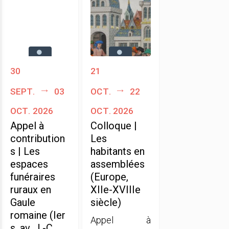
30
21
sept.
03
oct.
22
oct. 2026
oct. 2026
Appel à
Colloque |
contribution
Les
s | Les
habitants en
espaces
assemblées
funéraires
(Europe,
ruraux en
XIIe-XVIIIe
Gaule
siècle)
romaine (Ier
Appel à
s. av. J.-C.