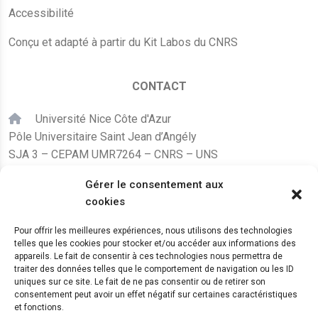
Accessibilité
Conçu et adapté à partir du Kit Labos du CNRS
CONTACT
Université Nice Côte d'Azur
Pôle Universitaire Saint Jean d’Angély
SJA 3 – CEPAM UMR7264 – CNRS – UNS
24, avenue des Diables Bleus
Gérer le consentement aux
F – 06300 Nice
cookies
karine.fleurot@cnrs.fr
Pour offrir les meilleures expériences, nous utilisons des technologies
telles que les cookies pour stocker et/ou accéder aux informations des
+33 (0)4 89 15 24 08
appareils. Le fait de consentir à ces technologies nous permettra de
traiter des données telles que le comportement de navigation ou les ID
uniques sur ce site. Le fait de ne pas consentir ou de retirer son
LE CEPAM EST HÉBERGÉ PAR
consentement peut avoir un effet négatif sur certaines caractéristiques
et fonctions.