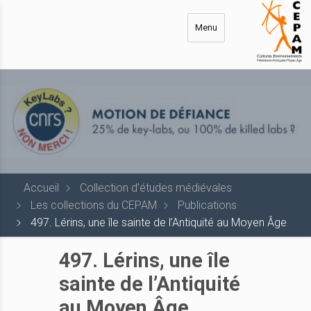
Aller
au
Menu
contenu
principal
Accueil
Collection d’études médiévales
Les collections du CEPAM
Publications
497. Lérins, une île sainte de l’Antiquité au Moyen Âge
497. Lérins, une île
sainte de l’Antiquité
au Moyen Âge