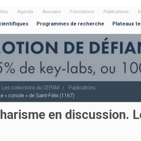
ités
Agenda
Annuaire
Formations
Publications
M
cientifiques
Programmes de recherche
Plateaux t
Les collections du CEPAM
Publications
e « concile » de Saint-Félix (1167)
tharisme en discussion. L