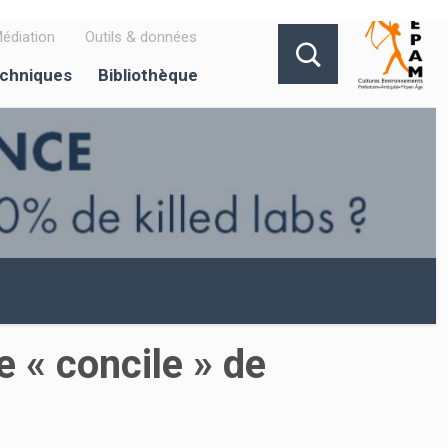
édiation
Outils & données
echniques
Bibliothèque
e « concile » de