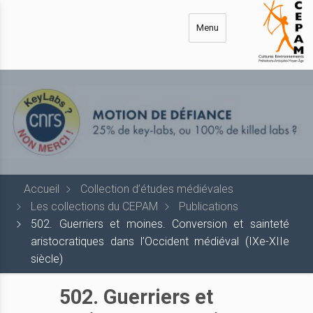
Aller
au
Menu
contenu
principal
Accueil
Collection d’études médiévales
Les collections du CEPAM
Publications
502. Guerriers et moines. Conversion et sainteté
aristocratiques dans l’Occident médiéval (IXe-XIIe
siècle)
502. Guerriers et