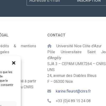
Adresse
E-
mail
*
ÉGAL
CONTACT
rédits & mentions
Université Nice Côte d'Azur
égales
Pôle Universitaire Saint Je
d’Angély
lan du site
SJA 3 – CEPAM UMR7264 – CNRS
UNS
ccessibilité
es que les
24, avenue des Diables Bleus
de
onçu et adapté à partir
que le
F – 06300 Nice
s consentir
u Kit Labos du CNRS
karine.fleurot@cnrs.fr
+33 (0)4 89 15 24 08