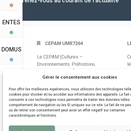
Tenez-vous au courant de l'actualité
ENTES
CEPAM UMR7264
L
DOMUS
Le CEPAM (Cultures –
C
Environnements. Préhistoire,
l
Antiquité, Moyen Âge) est une unité
P
Gérer le consentement aux cookies
mixte de recherche CNRS – UNS qui
développe des recherches autour de
A
Pour offrir les meilleures expériences, nous utilisons des technologies tell
la connaissance des sociétés du
cookies pour stocker et/ou accéder aux informations des appareils. Le fait 
C
consentir à ces technologies nous permettra de traiter des données telles 
passé, de leurs modes de
comportement de navigation ou les ID uniques sur ce site. Le fait de ne pa
d
fonctionnement, de leur évolution et
ou de retirer son consentement peut avoir un effet négatif sur certaines
de leur relation à l’environnement.
caractéristiques et fonctions.