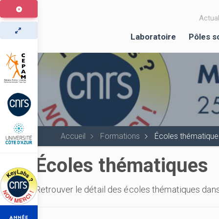
Aller
au
Actual
contenu
Laboratoire
Pôles s
principal
Accueil
Formations
Écoles thématique
Écoles thématiques
Retrouver le détail des écoles thématiques dans