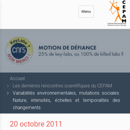
Aller
au
Menu
contenu
principal
Accueil
Les dernières rencontres scientifiques du CEPAM
Variabilités environnementales, mutations sociales.
Nature, intensités, échelles et temporalités des
changements.
20 octobre 2011