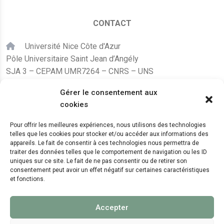
CONTACT
Université Nice Côte d'Azur
Pôle Universitaire Saint Jean d’Angély
SJA 3 – CEPAM UMR7264 – CNRS – UNS
24, avenue des Diables Bleus
Gérer le consentement aux
F – 06300 Nice
cookies
karine.fleurot@cnrs.fr
Pour offrir les meilleures expériences, nous utilisons des technologies
telles que les cookies pour stocker et/ou accéder aux informations des
+33 (0)4 89 15 24 08
appareils. Le fait de consentir à ces technologies nous permettra de
traiter des données telles que le comportement de navigation ou les ID
uniques sur ce site. Le fait de ne pas consentir ou de retirer son
LE CEPAM EST HÉBERGÉ PAR
consentement peut avoir un effet négatif sur certaines caractéristiques
et fonctions.
Accepter