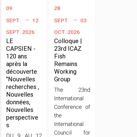
09
28
sept.
12
sept.
03
sept. 2026
oct. 2026
LE
Colloque |
CAPSIEN -
23rd ICAZ
120 ans
Fish
après la
Remains
découverte
Working
"Nouvelles
Group
recherches ,
The 23nd
Nouvelles
International
données,
Conference of
Nouvelles
the
perspective
International
s
Council for
DU 9 AU 12