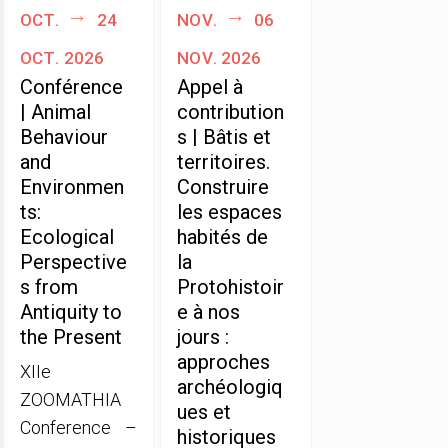
oct.
24
nov.
06
oct. 2026
nov. 2026
Conférence
Appel à
| Animal
contribution
Behaviour
s | Bâtis et
and
territoires.
Environmen
Construire
ts:
les espaces
Ecological
habités de
Perspective
la
s from
Protohistoir
Antiquity to
e à nos
the Present
jours :
approches
XIIe
archéologiq
ZOOMATHIA
ues et
Conference –
historiques