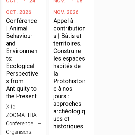
oct.
24
nov.
06
oct. 2026
nov. 2026
Conférence
Appel à
| Animal
contribution
Behaviour
s | Bâtis et
and
territoires.
Environmen
Construire
ts:
les espaces
Ecological
habités de
Perspective
la
s from
Protohistoir
Antiquity to
e à nos
the Present
jours :
approches
XIIe
archéologiq
ZOOMATHIA
ues et
Conference –
historiques
Organisers: