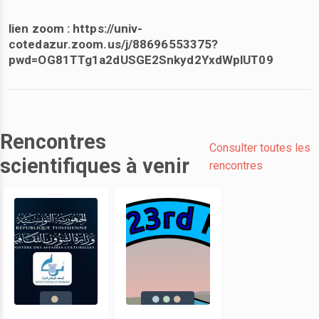
lien zoom : https://univ-
cotedazur.zoom.us/j/88696553375?
pwd=OG81TTg1a2dUSGE2Snkyd2YxdWplUT09
Rencontres
Consulter toutes les
scientifiques à venir
rencontres