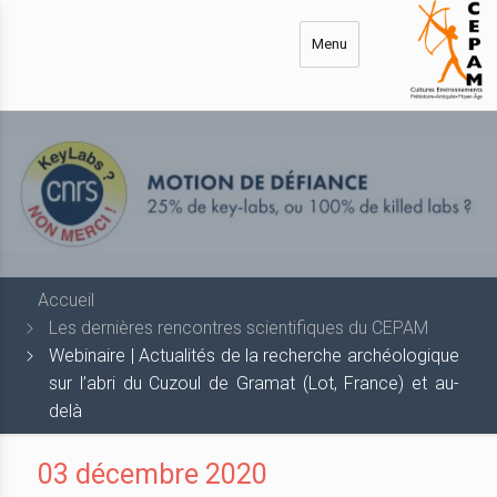
Aller
au
Menu
contenu
principal
Accueil
Les dernières rencontres scientifiques du CEPAM
Webinaire | Actualités de la recherche archéologique
sur l’abri du Cuzoul de Gramat (Lot, France) et au-
delà
03 décembre 2020