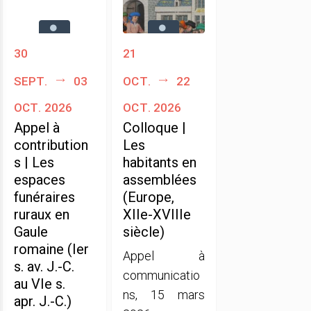
30
21
sept.
03
oct.
22
oct. 2026
oct. 2026
Appel à
Colloque |
contribution
Les
s | Les
habitants en
espaces
assemblées
funéraires
(Europe,
ruraux en
XIIe-XVIIIe
Gaule
siècle)
romaine (Ier
Appel à
s. av. J.-C.
communicatio
au VIe s.
ns, 15 mars
apr. J.-C.)