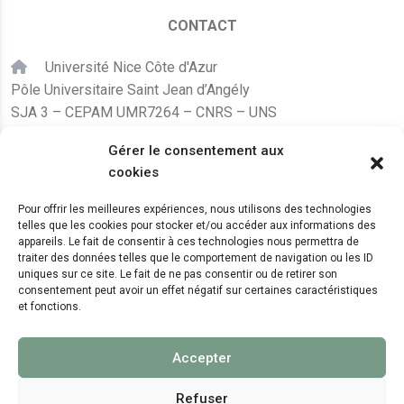
CONTACT
Université Nice Côte d'Azur
Pôle Universitaire Saint Jean d’Angély
SJA 3 – CEPAM UMR7264 – CNRS – UNS
24, avenue des Diables Bleus
Gérer le consentement aux
F – 06300 Nice
cookies
karine.fleurot@cnrs.fr
Pour offrir les meilleures expériences, nous utilisons des technologies
telles que les cookies pour stocker et/ou accéder aux informations des
+33 (0)4 89 15 24 08
appareils. Le fait de consentir à ces technologies nous permettra de
traiter des données telles que le comportement de navigation ou les ID
uniques sur ce site. Le fait de ne pas consentir ou de retirer son
LE CEPAM EST HÉBERGÉ PAR
consentement peut avoir un effet négatif sur certaines caractéristiques
et fonctions.
Accepter
Refuser