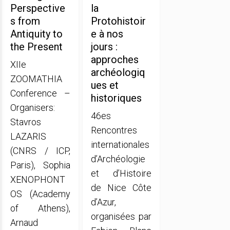
Perspective
la
s from
Protohistoir
Antiquity to
e à nos
the Present
jours :
approches
XIIe
archéologiq
ZOOMATHIA
ues et
Conference –
historiques
Organisers:
46es
Stavros
Rencontres
LAZARIS
internationales
(CNRS / ICP,
d’Archéologie
Paris), Sophia
et d’Histoire
XENOPHONT
de Nice Côte
OS (Academy
d’Azur,
of Athens),
organisées par
Arnaud