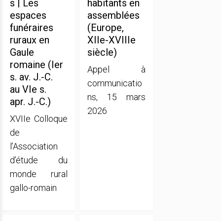
s | Les
habitants en
espaces
assemblées
funéraires
(Europe,
ruraux en
XIIe-XVIIIe
Gaule
siècle)
romaine (Ier
Appel à
s. av. J.-C.
communicatio
au VIe s.
ns, 15 mars
apr. J.-C.)
2026
XVIIe Colloque
de
l’Association
d’étude du
monde rural
gallo-romain