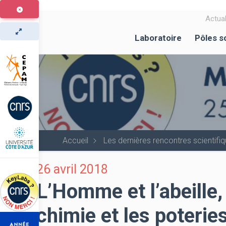
Aller
au
Actual
contenu
Laboratoire
Pôles s
principal
Accueil
Les dernières rencontres scientif
26 avril 2018
L’Homme et l’abeille, 
chimie et les poterie