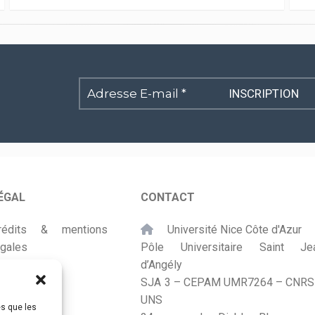
Adresse
E-
mail
*
ÉGAL
CONTACT
rédits & mentions
Université Nice Côte d'Azur
égales
Pôle Universitaire Saint Je
d’Angély
lan du site
SJA 3 – CEPAM UMR7264 – CNRS
UNS
ccessibilité
es que les