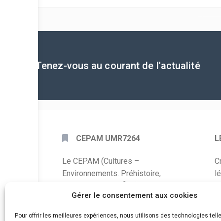
Tenez-vous au courant de l'actualité
CEPAM UMR7264
L
Le CEPAM (Cultures –
C
Environnements. Préhistoire,
l
Antiquité, Moyen Âge) est une unité
P
Gérer le consentement aux cookies
mixte de recherche CNRS – UNS qui
développe des recherches autour de
A
Pour offrir les meilleures expériences, nous utilisons des technologies tell