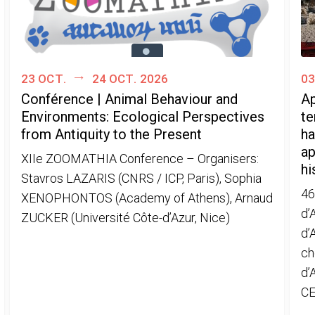
23 oct.
24 oct. 2026
03
Conférence | Animal Behaviour and
Ap
Environments: Ecological Perspectives
te
from Antiquity to the Present
ha
ap
XIIe ZOOMATHIA Conference – Organisers:
hi
Stavros LAZARIS (CNRS / ICP, Paris), Sophia
46
XENOPHONTOS (Academy of Athens), Arnaud
d’
ZUCKER (Université Côte-d’Azur, Nice)
d’
ch
d’
CE