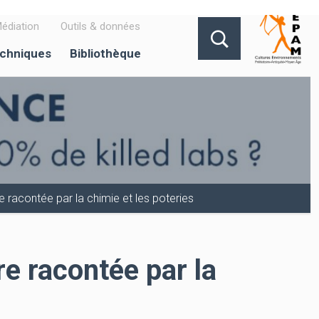
édiation
Outils & données
echniques
Bibliothèque
re racontée par la chimie et les poteries
re racontée par la