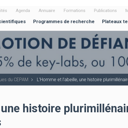
ités
Agenda
Annuaire
Formations
Publications
M
cientifiques
Programmes de recherche
Plateaux t
iques du CEPAM
L’Homme et l’abeille, une histoire plurimillénai
une histoire plurimillénai
s