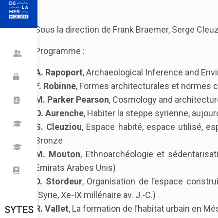
Sous la direction de Frank Braemer, Serge Cleu
Programme :
A. Rapoport
, Archaeological Inference and En
F. Robinne
, Formes architecturales et normes
M. Parker Pearson
, Cosmology and architecture
O. Aurenche
, Habiter la steppe syrienne, aujour
S. Cleuziou
, Espace habité, espace utilisé, 
Bronze
M. Mouton
, Ethnoarchéologie et sédentarisat
Emirats Arabes Unis)
D. Stordeur
, Organisation de l’espace constru
(Syrie, Xe-IX millénaire av. J.-C.)
R. Vallet
, La formation de l’habitat urbain en 
SYTES