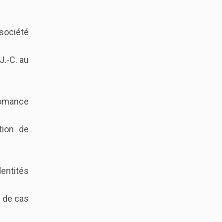
 société
 J.-C. au
-Romance
tion de
entités
e de cas