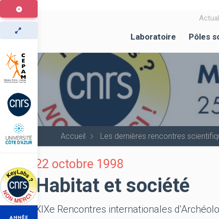
Aller
au
Actual
contenu
Laboratoire
Pôles s
principal
Accueil
Les dernières rencontres scientif
22 octobre 1998
Habitat et société
XIXe Rencontres internationales d'Archéolog