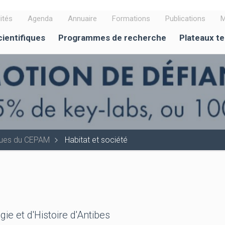
ités
Agenda
Annuaire
Formations
Publications
M
cientifiques
Programmes de recherche
Plateaux t
iques du CEPAM
Habitat et société
ie et d'Histoire d'Antibes