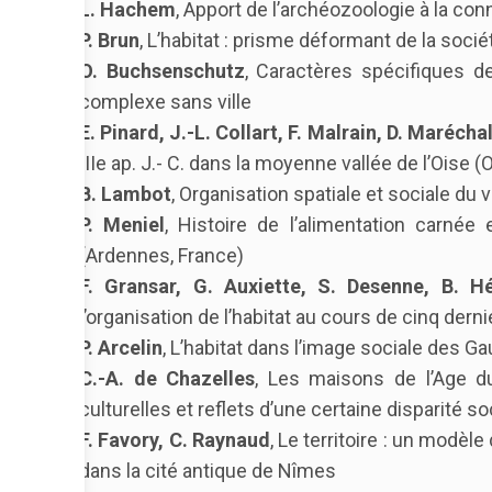
L. Hachem
, Apport de l’archéozoologie à la con
P. Brun
, L’habitat : prisme déformant de la soci
O. Buchsenschutz
, Caractères spécifiques de
complexe sans ville
E. Pinard, J.-L. Collart, F. Malrain, D. Marécha
IIIe ap. J.- C. dans la moyenne vallée de l’Oise (
B. Lambot
, Organisation spatiale et sociale du
P. Meniel
, Histoire de l’alimentation carnée
(Ardennes, France)
F. Gransar, G. Auxiette, S. Desenne, B.
l’organisation de l’habitat au cours de cinq derni
P. Arcelin
, L’habitat dans l’image sociale des Ga
C.-A. de Chazelles
, Les maisons de l’Age du
culturelles et reflets d’une certaine disparité so
F. Favory, C. Raynaud
, Le territoire : un modèl
dans la cité antique de Nîmes