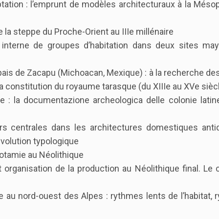
daptation : l’emprunt de modèles architecturaux à la Més
 la steppe du Proche-Orient au IIIe millénaire
n interne de groupes d’habitation dans deux sites ma
lpais de Zacapu (Michoacan, Mexique) : à la recherche de
 la constitution du royaume tarasque (du XIIIe au XVe sièc
le : la documentazione archeologica delle colonie latin
s centrales dans les architectures domestiques anti
évolution typologique
potamie au Néolithique
x et organisation de la production au Néolithique final. Le
ue au nord-ouest des Alpes : rythmes lents de l’habitat,