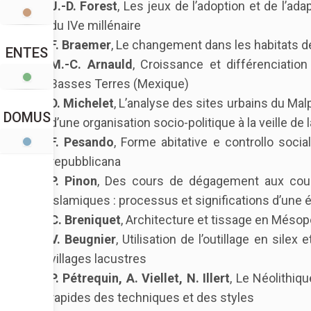
J.-D. Forest
, Les jeux de l’adoption et de l’a
du IVe millénaire
F. Braemer
, Le changement dans les habitats de
ENTES
M.-C. Arnauld
, Croissance et différenciatio
Basses Terres (Mexique)
D. Michelet
, L’analyse des sites urbains du Ma
DOMUS
d’une organisation socio-politique à la veille de
F. Pesando
, Forme abitative e controllo socia
repubblicana
P. Pinon
, Des cours de dégagement aux cour
islamiques : processus et significations d’une 
C. Breniquet
, Architecture et tissage en Méso
V. Beugnier
, Utilisation de l’outillage en sile
villages lacustres
P. Pétrequin, A. Viellet, N. Illert
, Le Néolithiq
rapides des techniques et des styles