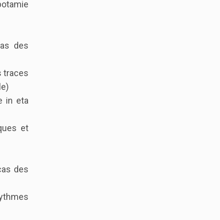
opotamie
yas des
s traces
le)
e in eta
ques et
 cas des
 rythmes