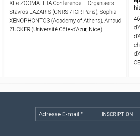
ap
XIIe ZOOMATHIA Conference – Organisers:
hi
Stavros LAZARIS (CNRS / ICP, Paris), Sophia
46
XENOPHONTOS (Academy of Athens), Arnaud
d’
ZUCKER (Université Côte-d’Azur, Nice)
d’
ch
d’
CE
Adresse
E-
mail
*