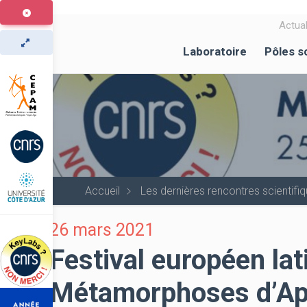
Aller
au
Actual
contenu
Laboratoire
Pôles s
principal
Accueil
Les dernières rencontres scientif
26 mars 2021
Festival européen lat
Métamorphoses d’Ap