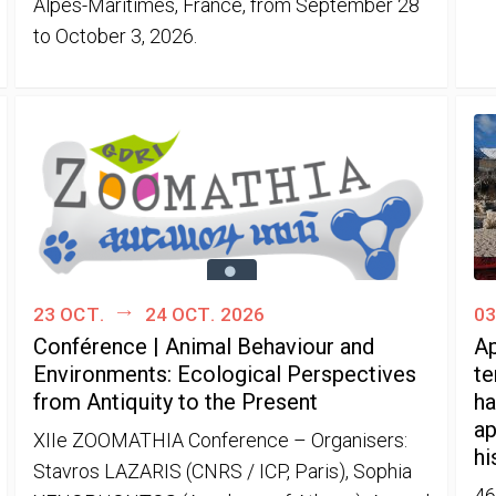
Alpes-Maritimes, France, from September 28
to October 3, 2026.
23 oct.
24 oct. 2026
03
Conférence | Animal Behaviour and
Ap
Environments: Ecological Perspectives
te
from Antiquity to the Present
ha
ap
XIIe ZOOMATHIA Conference – Organisers:
hi
Stavros LAZARIS (CNRS / ICP, Paris), Sophia
46