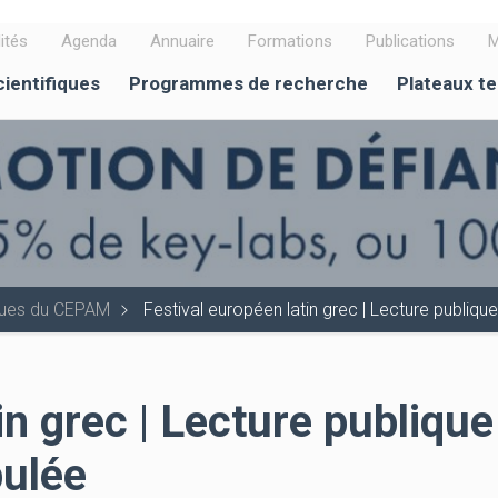
ités
Agenda
Annuaire
Formations
Publications
M
cientifiques
Programmes de recherche
Plateaux t
iques du CEPAM
Festival européen latin grec | Lecture publi
in grec | Lecture publique
ulée