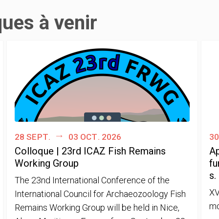
ques à venir
28 sept.
03 oct. 2026
30
Colloque | 23rd ICAZ Fish Remains
Ap
Working Group
fu
s.
The 23nd International Conference of the
XV
International Council for Archaeozoology Fish
mo
Remains Working Group will be held in Nice,