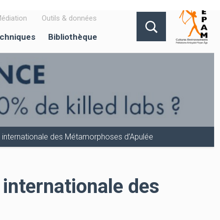
édiation
Outils & données
echniques
Bibliothèque
que internationale des Métamorphoses d’Apulée
 internationale des